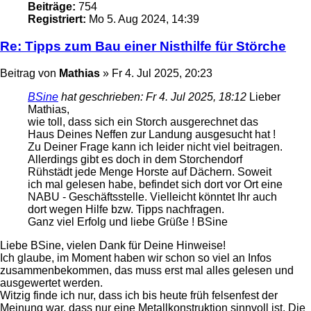
Beiträge:
754
Registriert:
Mo 5. Aug 2024, 14:39
Re: Tipps zum Bau einer Nisthilfe für Störche
Beitrag
von
Mathias
»
Fr 4. Jul 2025, 20:23
BSine
hat geschrieben:
Fr 4. Jul 2025, 18:12
Lieber
Mathias,
wie toll, dass sich ein Storch ausgerechnet das
Haus Deines Neffen zur Landung ausgesucht hat !
Zu Deiner Frage kann ich leider nicht viel beitragen.
Allerdings gibt es doch in dem Storchendorf
Rühstädt jede Menge Horste auf Dächern. Soweit
ich mal gelesen habe, befindet sich dort vor Ort eine
NABU - Geschäftsstelle. Vielleicht könntet Ihr auch
dort wegen Hilfe bzw. Tipps nachfragen.
Ganz viel Erfolg und liebe Grüße ! BSine
Liebe BSine, vielen Dank für Deine Hinweise!
Ich glaube, im Moment haben wir schon so viel an Infos
zusammenbekommen, das muss erst mal alles gelesen und
ausgewertet werden.
Witzig finde ich nur, dass ich bis heute früh felsenfest der
Meinung war, dass nur eine Metallkonstruktion sinnvoll ist. Die