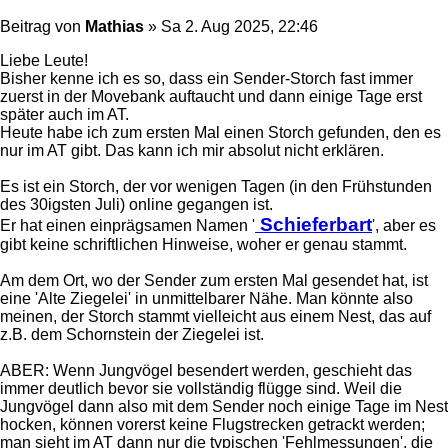
Beitrag
von
Mathias
»
Sa 2. Aug 2025, 22:46
Liebe Leute!
Bisher kenne ich es so, dass ein Sender-Storch fast immer
zuerst in der Movebank auftaucht und dann einige Tage erst
später auch im AT.
Heute habe ich zum ersten Mal einen Storch gefunden, den es
nur im AT gibt. Das kann ich mir absolut nicht erklären.
Es ist ein Storch, der vor wenigen Tagen (in den Frühstunden
des 30igsten Juli) online gegangen ist.
Schieferbart
Er hat einen einprägsamen Namen '
', aber es
gibt keine schriftlichen Hinweise, woher er genau stammt.
Am dem Ort, wo der Sender zum ersten Mal gesendet hat, ist
eine 'Alte Ziegelei' in unmittelbarer Nähe. Man könnte also
meinen, der Storch stammt vielleicht aus einem Nest, das auf
z.B. dem Schornstein der Ziegelei ist.
ABER: Wenn Jungvögel besendert werden, geschieht das
immer deutlich bevor sie vollständig flügge sind. Weil die
Jungvögel dann also mit dem Sender noch einige Tage im Nest
hocken, können vorerst keine Flugstrecken getrackt werden;
man sieht im AT dann nur die typischen 'Fehlmessungen', die