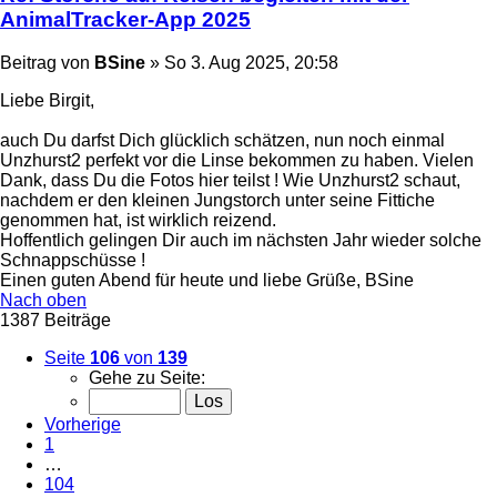
AnimalTracker-App 2025
Beitrag
von
BSine
»
So 3. Aug 2025, 20:58
Liebe Birgit,
auch Du darfst Dich glücklich schätzen, nun noch einmal
Unzhurst2 perfekt vor die Linse bekommen zu haben. Vielen
Dank, dass Du die Fotos hier teilst ! Wie Unzhurst2 schaut,
nachdem er den kleinen Jungstorch unter seine Fittiche
genommen hat, ist wirklich reizend.
Hoffentlich gelingen Dir auch im nächsten Jahr wieder solche
Schnappschüsse !
Einen guten Abend für heute und liebe Grüße, BSine
Nach oben
1387 Beiträge
Seite
106
von
139
Gehe zu Seite:
Vorherige
1
…
104