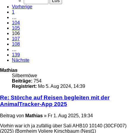
Vorherige
1
…
104
105
106
107
108
…
139
Nächste
Mathias
Silbermöwe
Beiträge:
754
Registriert:
Mo 5. Aug 2024, 14:39
Re: Störche auf Reisen begleiten mit der
AnimalTracker-App 2025
Beitrag
von
Mathias
»
Fr 1. Aug 2025, 19:34
Vorhin war ich ja zufällig über Sali AHB10 10140 (30CF007)
(2025) (Bornheim Voliere Kirschbaum (Nest1)