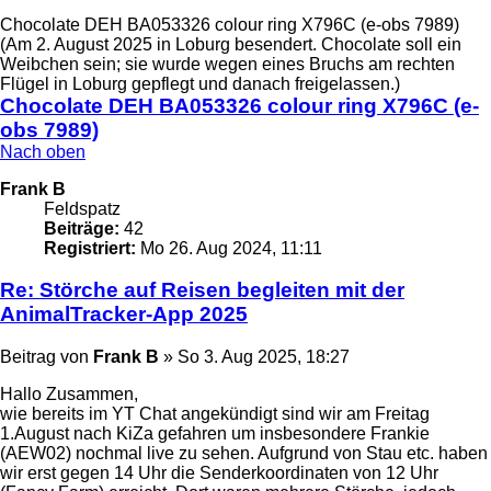
Chocolate DEH BA053326 colour ring X796C (e-obs 7989)
(Am 2. August 2025 in Loburg besendert. Chocolate soll ein
Weibchen sein; sie wurde wegen eines Bruchs am rechten
Flügel in Loburg gepflegt und danach freigelassen.)
Chocolate DEH BA053326 colour ring X796C (e-
obs 7989)
Nach oben
Frank B
Feldspatz
Beiträge:
42
Registriert:
Mo 26. Aug 2024, 11:11
Re: Störche auf Reisen begleiten mit der
AnimalTracker-App 2025
Beitrag
von
Frank B
»
So 3. Aug 2025, 18:27
Hallo Zusammen,
wie bereits im YT Chat angekündigt sind wir am Freitag
1.August nach KiZa gefahren um insbesondere Frankie
(AEW02) nochmal live zu sehen. Aufgrund von Stau etc. haben
wir erst gegen 14 Uhr die Senderkoordinaten von 12 Uhr