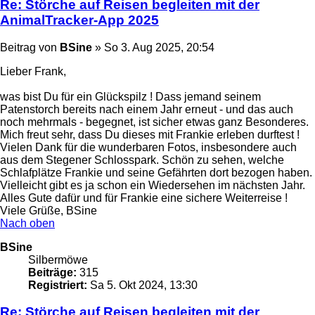
Re: Störche auf Reisen begleiten mit der
AnimalTracker-App 2025
Beitrag
von
BSine
»
So 3. Aug 2025, 20:54
Lieber Frank,
was bist Du für ein Glückspilz ! Dass jemand seinem
Patenstorch bereits nach einem Jahr erneut - und das auch
noch mehrmals - begegnet, ist sicher etwas ganz Besonderes.
Mich freut sehr, dass Du dieses mit Frankie erleben durftest !
Vielen Dank für die wunderbaren Fotos, insbesondere auch
aus dem Stegener Schlosspark. Schön zu sehen, welche
Schlafplätze Frankie und seine Gefährten dort bezogen haben.
Vielleicht gibt es ja schon ein Wiedersehen im nächsten Jahr.
Alles Gute dafür und für Frankie eine sichere Weiterreise !
Viele Grüße, BSine
Nach oben
BSine
Silbermöwe
Beiträge:
315
Registriert:
Sa 5. Okt 2024, 13:30
Re: Störche auf Reisen begleiten mit der