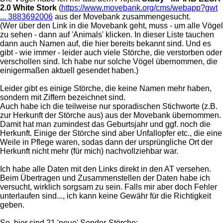
2.0 White Stork
(
https://www.movebank.org/cms/webapp?gwt
... 3883692006
aus der Movebank zusammengesucht.
(Wer über den Link in die Movebank geht, muss - um alle Vögel
zu sehen - dann auf 'Animals' klicken. In dieser Liste tauchen
dann auch Namen auf, die hier bereits bekannt sind. Und es
gibt - wie immer - leider auch viele Störche, die verstorben oder
verschollen sind. Ich habe nur solche Vögel übernommen, die
einigermaßen aktuell gesendet haben.)
Leider gibt es einige Störche, die keine Namen mehr haben,
sondern mit Ziffern bezeichnet sind.
Auch habe ich die teilweise nur sporadischen Stichworte (z.B.
zur Herkunft der Störche aus) aus der Movebank übernommen.
Damit hat man zumindest das Geburtsjahr und ggf. noch die
Herkunft. Einige der Störche sind aber Unfallopfer etc., die eine
Weile in Pflege waren, sodas dann der ursprüngliche Ort der
Herkunft nicht mehr (für mich) nachvollziehbar war.
Ich habe alle Daten mit den Links direkt in den AT versehen.
Beim Übertragen und Zusammenstellen der Daten habe ich
versucht, wirklich sorgsam zu sein. Falls mir aber doch Fehler
unterlaufen sind..., ich kann keine Gewähr für die Richtigkeit
geben.
So, hier sind 21 'neue' Sender-Störche: