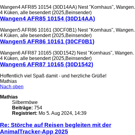
Wangen4 AFR85 10154 (30D14AA) Nest "Kornhaus", Wangen.
4 Küken, alle besendert (2025,Beinsender)
Wangen4 AFR85 10154 (30D14AA)
Wangen5 AFR86 10161 (30CF0B1) Nest "Kornhaus", Wangen.
4 Küken, alle besendert (2025,Beinsender)
Wangen5 AFR86 10161 (30CF0B1)
Wangen6 AFR87 10165 (30D1542) Nest "Kornhaus", Wangen.
4 Küken, alle besendert (2025,Beinsender)
Wangen6 AFR87 10165 (30D1542)
Hoffentlich viel Spaß damit - und herzliche Grüße!
Mathias
Nach oben
Mathias
Silbermöwe
Beiträge:
754
Registriert:
Mo 5. Aug 2024, 14:39
Re: Störche auf Reisen begleiten mit der
AnimalTracker-App 2025