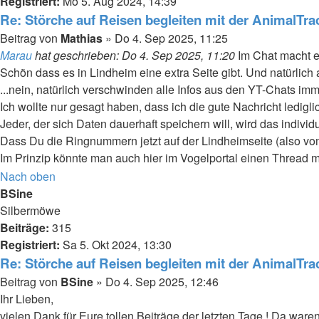
Registriert:
Mo 5. Aug 2024, 14:39
Re: Störche auf Reisen begleiten mit der AnimalTr
Beitrag
von
Mathias
»
Do 4. Sep 2025, 11:25
Marau
hat geschrieben:
Do 4. Sep 2025, 11:20
Im Chat macht e
Schön dass es in Lindheim eine extra Seite gibt. Und natürlic
...nein, natürlich verschwinden alle Infos aus den YT-Chats imm
Ich wollte nur gesagt haben, dass ich die gute Nachricht ledig
Jeder, der sich Daten dauerhaft speichern will, wird das individu
Dass Du die Ringnummern jetzt auf der Lindheimseite (also vom 
Im Prinzip könnte man auch hier im Vogelportal einen Threa
Nach oben
BSine
Silbermöwe
Beiträge:
315
Registriert:
Sa 5. Okt 2024, 13:30
Re: Störche auf Reisen begleiten mit der AnimalTr
Beitrag
von
BSine
»
Do 4. Sep 2025, 12:46
Ihr Lieben,
vielen Dank für Eure tollen Beiträge der letzten Tage ! Da ware