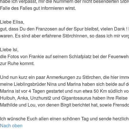
habe ich verpasst, mir die Nummern der nicht besenderten Stö
Falle des Falles gut informieren wirst.
Liebe Elisa,
gut, dass Du den Franzosen auf der Spur bleibst, vielen Dank !
waren. Es sind aber erfahrene Störchinnen, so dass ich mir v
Liebe Isi,
die Fotos von Frankie auf seinem Schlafplatz bei der Feuerweh
zur Ruhe kommt.
Und nun kurz ein paar Anmerkungen zu Störchen, die hier imm
meine Lieblingsbrüder Nina und Marina haben sich beide auf de
Marina ist vor 4 Tagen gestartet und nun etwa 50 Km südlich vo
Huibuh, Anka, Unzhurst2 und Gigantosaurus haben ihre Reise n
Mathilde und Lou, von denen Birgit berichtet hat, sowie Frensdor
Ich wünsche Euch allen einen schönen Tag und sende herzlich
Nach oben