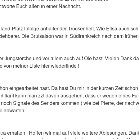
tworte Euch allen in einer Nachricht.
and-Pfalz infolge anhaltender Trockenheit. Wie Elisa auch sch
ziehbarer. Die Brutsaison war in Südfrankreich nach dem frühen 
 Jungstörche und vor allem auch auf Ole hast. Vielen Dank dafü
e von meiner Liste hier wiederfinde !
chon eingearbeitet hast. Da hast Du mir in der kurzen Zeit sch
ei Brilliant kann man zzt.davon ausgehen, dass er wegen eines F
em noch Signale des Senders kommen ( wie bei Pierre, der nachw
so abwarten.
a erhalten ! Hoffen wir mal auf viele weitere Ablesungen. Dan