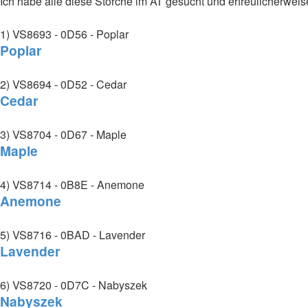
Ich habe alle diese Störche im AT gesucht und erfreulicherweise 
1) VS8693 - 0D56 - Poplar
Poplar
2) VS8694 - 0D52 - Cedar
Cedar
3) VS8704 - 0D67 - Maple
Maple
4) VS8714 - 0B8E - Anemone
Anemone
5) VS8716 - 0BAD - Lavender
Lavender
6) VS8720 - 0D7C - Nabyszek
Nabyszek