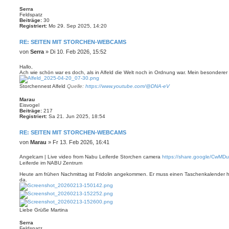
Serra
Feldspatz
Beiträge:
30
Registriert:
Mo 29. Sep 2025, 14:20
RE: SEITEN MIT STORCHEN-WEBCAMS
B
von
Serra
»
Di 10. Feb 2026, 15:52
e
i
Hallo,
Ach wie schön war es doch, als in Alfeld die Welt noch in Ordnung war. Mein besonderer
t
r
Storchennest Alfeld
Quelle:
https://www.youtube.com/@DNA-eV
a
g
Marau
Eisvogel
Beiträge:
217
Registriert:
Sa 21. Jun 2025, 18:54
RE: SEITEN MIT STORCHEN-WEBCAMS
B
von
Marau
»
Fr 13. Feb 2026, 16:41
e
i
Angelcam | Live video from Nabu Leiferde Storchen camera
https://share.google/CwM
t
Leiferde im NABU Zentrum
r
Heute am frühen Nachmittag ist Fridolin angekommen. Er muss einen Taschenkalender 
a
da.
g
Liebe Grüße Martina
Serra
Feldspatz