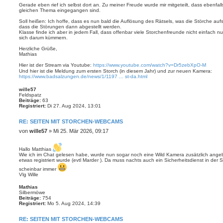
Gerade eben rief ich selbst dort an. Zu meiner Freude wurde mir mitgeteilt, dass ebenfal
gleichen Thema eingegangen sind.
Soll heißen: Ich hoffe, dass es nun bald die Auflösung des Rätsels, was die Störche aufs
dass die Störungen dann abgestellt werden.
Klasse finde ich aber in jedem Fall, dass offenbar viele Storchenfreunde nicht einfach n
sich darum kümmern.
Herzliche Grüße,
Mathias
Hier ist der Stream via Youtube:
https://www.youtube.com/watch?v=Dr5zebXpO-M
Und hier ist die Meldung zum ersten Storch (in diesem Jahr) und zur neuen Kamera:
https://www.badsalzungen.de/news/1/1197 ... st-da.html
wille57
Feldspatz
Beiträge:
63
Registriert:
Di 27. Aug 2024, 13:01
RE: SEITEN MIT STORCHEN-WEBCAMS
B
von
wille57
»
Mi 25. Mär 2026, 09:17
e
i
Hallo Matthias
t
Wie ich im Chat gelesen habe, wurde nun sogar noch eine Wild Kamera zusätzlich ang
r
etwas registriert wurde (evtl Marder ). Da muss nachts auch ein Sicherheitsdienst in der
a
scheinbar immer
g
Vlg Wille
Mathias
Silbermöwe
Beiträge:
754
Registriert:
Mo 5. Aug 2024, 14:39
RE: SEITEN MIT STORCHEN-WEBCAMS