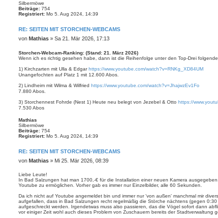
Silbermöwe
Beiträge:
754
Registriert:
Mo 5. Aug 2024, 14:39
RE: SEITEN MIT STORCHEN-WEBCAMS
B
von
Mathias
»
Sa 21. Mär 2026, 17:13
e
i
Storchen-Webcam-Ranking: (Stand: 21. März 2026)
Wenn ich es richtig gesehen habe, dann ist die Reihenfolge unter den Top-Drei folgende
t
r
1) Kirchzarten mit Ulla & Edgar
https://www.youtube.com/watch?v=RNKg_XD84UM
a
Unangefochten auf Platz 1 mit 12.600 Abos.
g
2) Lindheim mit Wilma & Wilfried
https://www.youtube.com/watch?v=JhajwzEv1Fo
7.880 Abos.
3) Storchennest Fohrde (Nest 1) Heute neu belegt von Jezebel & Otto
https://www.yout
7.530 Abos
Mathias
Silbermöwe
Beiträge:
754
Registriert:
Mo 5. Aug 2024, 14:39
RE: SEITEN MIT STORCHEN-WEBCAMS
B
von
Mathias
»
Mi 25. Mär 2026, 08:39
e
i
Liebe Leute!
In Bad Salzungen hat man 1700,-€ für die Installation einer neuen Kamera ausgegeben
t
Youtube zu ermöglichen. Vorher gab es immer nur Einzelbilder, alle 60 Sekunden.
r
a
Da ich nicht auf Youtube angemeldet bin und immer nur 'von außen' manchmal mir dive
g
aufgefallen, dass in Bad Salzungen recht regelmäßig die Störche nächtens (gegen 0:30 
aufgeschreckt werden. Irgendetwas muss also passieren, das die Vögel sofort dann abfl
vor einiger Zeit wohl auch dieses Problem von Zuschauern bereits der Stadtverwaltung g