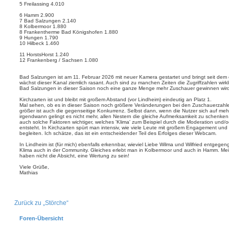
5 Freilassing 4.010
6 Hamm 2.900
7 Bad Salzungen 2.140
8 Kolbermoor 1.880
8 Frankentherme Bad Königshofen 1.880
9 Hungen 1.790
10 Hilbeck 1.460
11 HorstsHorst 1.240
12 Frankenberg / Sachsen 1.080
Bad Salzungen ist am 11. Februar 2026 mit neuer Kamera gestartet und bringt seit dem
wächst dieser Kanal ziemlich rasant. Auch sind zu manchen Zeiten die Zugriffzahlen wirkl
Bad Salzungen in dieser Saison noch eine ganze Menge mehr Zuschauer gewinnen wird
Kirchzarten ist und bleibt mit großem Abstand (vor Lindheim) eindeutig an Platz 1.
Mal sehen, ob es in dieser Saison noch größere Veränderungen bei den Zuschauerzahlen
größer ist auch die gegenseitige Konkurrenz. Selbst dann, wenn die Nutzer sich auf mehr
irgendwann gelingt es nicht mehr, allen Nestern die gleiche Aufmerksamkeit zu schenken
auch solche Faktoren wichtiger, welches 'Klima' zum Beispiel durch die Moderation und/
entsteht. In Kirchzarten spürt man intensiv, wie viele Leute mit großem Engagement und
begleiten. Ich schätze, das ist ein entscheidender Teil des Erfolges dieser Webcam.
In Lindheim ist (für mich) ebenfalls erkennbar, wieviel Liebe Wilma und Wilfried entgegen
Klima auch in der Community. Gleiches erlebt man in Kolbermoor und auch in Hamm. Me
haben nicht die Absicht, eine Wertung zu sein!
Viele Grüße,
Mathias
Zurück zu „Störche“
Foren-Übersicht