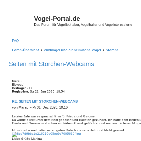
Vogel-Portal.de
Das Forum für Vogelliebhaber, Vogelhalter und Vogelinteressierte
FAQ
Foren-Übersicht
Wildvögel und einheimische Vögel
Störche
Seiten mit Storchen-Webcams
Marau
Eisvogel
Beiträge:
217
Registriert:
Sa 21. Jun 2025, 18:54
RE: SEITEN MIT STORCHEN-WEBCAMS
B
von
Marau
»
Mi 31. Dez 2025, 19:10
e
i
Letztes Jahr war es ganz schlimm für Frieda und Gerome.
Da wurde direkt unter dem Nest geböllert und Raketen gezündet. Ich hatte echt Bedenken
t
Frieda und Gerome sind schon am frühen Abend geflüchtet und erst am nächsten Morge
r
a
Ich wünsche euch allen einen guten Rutsch ins neue Jahr und bleibt gesund.
g
Liebe Grüße Martina