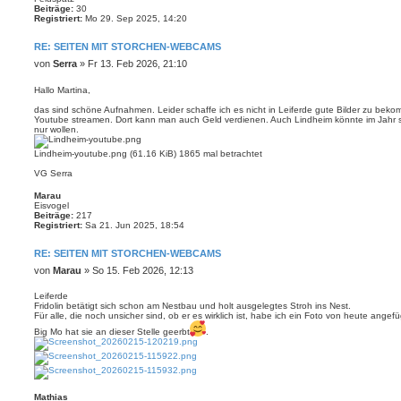
Beiträge:
30
Registriert:
Mo 29. Sep 2025, 14:20
RE: SEITEN MIT STORCHEN-WEBCAMS
B
von
Serra
»
Fr 13. Feb 2026, 21:10
e
i
Hallo Martina,
t
das sind schöne Aufnahmen. Leider schaffe ich es nicht in Leiferde gute Bilder zu bek
r
Youtube streamen. Dort kann man auch Geld verdienen. Auch Lindheim könnte im Jahr s
a
nur wollen.
g
Lindheim-youtube.png (61.16 KiB) 1865 mal betrachtet
VG Serra
Marau
Eisvogel
Beiträge:
217
Registriert:
Sa 21. Jun 2025, 18:54
RE: SEITEN MIT STORCHEN-WEBCAMS
B
von
Marau
»
So 15. Feb 2026, 12:13
e
i
Leiferde
Fridolin betätigt sich schon am Nestbau und holt ausgelegtes Stroh ins Nest.
t
Für alle, die noch unsicher sind, ob er es wirklich ist, habe ich ein Foto von heute ange
r
a
Big Mo hat sie an dieser Stelle geerbt
.
g
Mathias