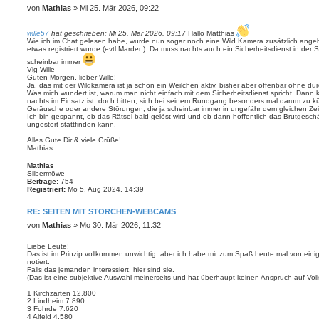
B
von
Mathias
»
Mi 25. Mär 2026, 09:22
e
i
wille57
hat geschrieben:
Mi 25. Mär 2026, 09:17
Hallo Matthias
t
Wie ich im Chat gelesen habe, wurde nun sogar noch eine Wild Kamera zusätzlich ang
r
etwas registriert wurde (evtl Marder ). Da muss nachts auch ein Sicherheitsdienst in der
a
scheinbar immer
g
Vlg Wille
Guten Morgen, lieber Wille!
Ja, das mit der Wildkamera ist ja schon ein Weilchen aktiv, bisher aber offenbar ohne d
Was mich wundert ist, warum man nicht einfach mit dem Sicherheitsdienst spricht. Dann
nachts im Einsatz ist, doch bitten, sich bei seinem Rundgang besonders mal darum zu kü
Geräusche oder andere Störungen, die ja scheinbar immer in ungefähr dem gleichen Zei
Ich bin gespannt, ob das Rätsel bald gelöst wird und ob dann hoffentlich das Brutgesch
ungestört stattfinden kann.
Alles Gute Dir & viele Grüße!
Mathias
Mathias
Silbermöwe
Beiträge:
754
Registriert:
Mo 5. Aug 2024, 14:39
RE: SEITEN MIT STORCHEN-WEBCAMS
B
von
Mathias
»
Mo 30. Mär 2026, 11:32
e
i
Liebe Leute!
Das ist im Prinzip vollkommen unwichtig, aber ich habe mir zum Spaß heute mal von ein
t
notiert.
r
Falls das jemanden interessiert, hier sind sie.
a
(Das ist eine subjektive Auswahl meinerseits und hat überhaupt keinen Anspruch auf Volls
g
1 Kirchzarten 12.800
2 Lindheim 7.890
3 Fohrde 7.620
4 Alfeld 4.580