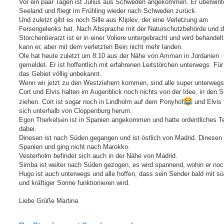
Vor ein paar Tagen ist Julius aus Schweden angekommen. Er überwinte
Seeland und fliegt im Frühling wieder nach Schweden zurück.
Und zuletzt gibt es noch Sille aus Kliplev, der eine Verletzung am
Fersengelenks hat. Nach Absprache mit der Naturschutzbehörde und 
Storchentierarzt ist er in einer Voliere untergebracht und wird behandelt
kann er, aber mit dem verletzten Bein nicht mehr landen.
Ole hat heute zuletzt um 8:10 aus der Nähe von Amman in Jordanien
gemeldet. Er ist hoffentlich mit erfahrenen Leitstörchen unterwegs. Für 
das Gebiet völlig unbekannt.
Wenn wir jetzt zu den Westziehern kommen, sind alle super unterwegs
Cort und Elvis halten im Augenblick noch nichts von der Idee, in den 
ziehen. Cort ist sogar noch in Lindholm auf dem Ponyhof
und Elvis t
sich unterhalb von Cloppenburg herum.
Egon Therkelsen ist in Spanien angekommen und hatte ordentliches 
dabei.
Dinesen ist nach Süden gegangen und ist östlich von Madrid. Dinesen b
Spanien und ging nicht nach Marokko.
Vesterholm befindet sich auch in der Nähe von Madrid.
Simba ist weiter nach Süden gezogen, es wird spannend, wohin er noch
Hugo ist auch unterwegs und alle hoffen, dass sein Sender bald mit sü
und kräftiger Sonne funktionieren wird.
Liebe Grüße Martina