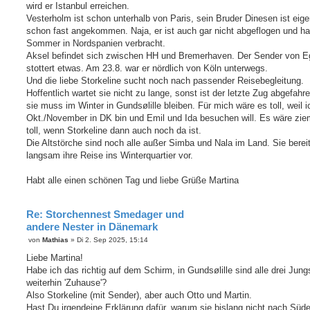
wird er Istanbul erreichen.
Vesterholm ist schon unterhalb von Paris, sein Bruder Dinesen ist eige
schon fast angekommen. Naja, er ist auch gar nicht abgeflogen und ha
Sommer in Nordspanien verbracht.
Aksel befindet sich zwischen HH und Bremerhaven. Der Sender von E
stottert etwas. Am 23.8. war er nördlich von Köln unterwegs.
Und die liebe Storkeline sucht noch nach passender Reisebegleitung.
Hoffentlich wartet sie nicht zu lange, sonst ist der letzte Zug abgefahr
sie muss im Winter in Gundsølille bleiben. Für mich wäre es toll, weil i
Okt./November in DK bin und Emil und Ida besuchen will. Es wäre zie
toll, wenn Storkeline dann auch noch da ist.
Die Altstörche sind noch alle außer Simba und Nala im Land. Sie berei
langsam ihre Reise ins Winterquartier vor.
Habt alle einen schönen Tag und liebe Grüße Martina
Re: Storchennest Smedager und
andere Nester in Dänemark
B
von
Mathias
»
Di 2. Sep 2025, 15:14
e
i
Liebe Martina!
t
Habe ich das richtig auf dem Schirm, in Gundsølille sind alle drei Jung
r
a
weiterhin 'Zuhause'?
g
Also Storkeline (mit Sender), aber auch Otto und Martin.
Hast Du irgendeine Erklärung dafür, warum sie bislang nicht nach Süd