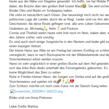
heute aus der Nähe von Slagelse gesendet. Ich hoffe, sie hat Mobile 
dabei, die Brücke über den großen Belt kostet Maut
. Sie wird sicher
Brüder Otto und Martin im Schlepptau haben.
Ole zieht es tatsächlich nach Osten. Das beunruhigt mich nicht nur w
politischen Lage der Länder, durch die er fliegt. Leider sind vor ihm alle
Geschwister, die diese Route geflogen sind, alle ums Leben Gekomme
Gedenken an: Michaela
, Holm
und Poulsen.
Connie und Thorkild waren heute sehr früh noch im Nest, haben aber, w
den Jahren vorher, sehr unruhig.
Es sind auch noch einige Jungstörche in den Nestern und leider gibt e
einen traurigen Verlust.
Der kleine Hansi aus Ribe ist am Freitag bei seinem Erstflug so schli
verunglückt, dass er nach Rücksprache mit der Wildtierbehörde und d
Storchentierarzt erlöst werden musste.
Hansi ist sehr unglücklich in einer großen Buche auf dem Hof gelandet
sich das linke Bein direkt unterhalb des Fersengelenks gebrochen. Es
keine Möglichkeit das Bein zu retten.
Ruhe in Frieden kleiner Hansi, die Jungen von Simba sind auf der gro
Storchenwiese und spielen mit dir
.
Zum Schluss möchte ich noch zwei Fotos mit der Danish Gang teilen.
Bilder sind von Anna Petersen.
Liebe Grüße Martina