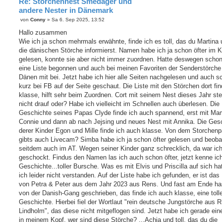
Re: Storchennest Smedager und
andere Nester in Dänemark
B
von
Conny
»
Sa 6. Sep 2025, 13:52
e
i
Hallo zusammen
t
Wie ich ja schon mehrmals erwähnte, finde ich es toll, das du Martina
r
a
die dänischen Störche informierst. Namen habe ich ja schon öfter im 
g
gelesen, konnte sie aber nicht immer zuordnen. Hatte deswegen scho
eine Liste begonnen und auch bei meinen Favoriten der Senderstörche
Dänen mit bei. Jetzt habe ich hier alle Seiten nachgelesen und auch 
kurz bei FB auf der Seite geschaut. Die Liste mit den Störchen dort fin
klasse, hilft sehr beim Zuordnen. Cort mit seinem Nest dieses Jahr st
nicht drauf oder? Habe ich vielleicht im Schnellen auch überlesen. Die
Geschichte seines Papas Clyde finde ich auch spannend, erst mit M
Connie und dann ab nach Jejsing und neues Nest mit Annika. Die Ges
derer Kinder Egon und Mille finde ich auch klasse. Von dem Storchen
gibts auch Livecam? Simba habe ich ja schon öfter gelesen und beoba
seitdem auch im AT. Wegen seiner Kinder ganz schrecklich, da war ic
geschockt. Findus den Namen las ich auch schon öfter, jetzt kenne ic
Geschichte...toller Bursche. Was es mit Elvis und Priscilla auf sich ha
ich leider nicht verstanden. Auf der Liste habe ich gefunden, er ist das
von Petra & Peter aus dem Jahr 2023 aus Rens. Und fast am Ende ha
von der Danish-Gang geschrieben, das finde ich auch klasse, eine toll
Geschichte. Hierbei fiel der Wortlaut "rein deutsche Jungstörche aus 
Lindholm", das diese nicht mitgeflogen sind. Jetzt habe ich gerade ei
in meinem Kopf, wer sind diese Störche? ...Achja und toll, das du die