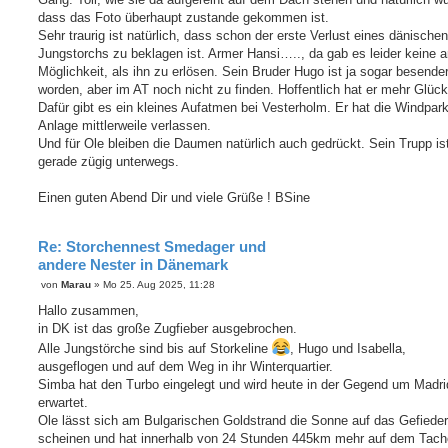
dass das Foto überhaupt zustande gekommen ist.
Sehr traurig ist natürlich, dass schon der erste Verlust eines dänischen
Jungstorchs zu beklagen ist. Armer Hansi….., da gab es leider keine 
Möglichkeit, als ihn zu erlösen. Sein Bruder Hugo ist ja sogar besender
worden, aber im AT noch nicht zu finden. Hoffentlich hat er mehr Glück
Dafür gibt es ein kleines Aufatmen bei Vesterholm. Er hat die Windpark
Anlage mittlerweile verlassen.
Und für Ole bleiben die Daumen natürlich auch gedrückt. Sein Trupp ist
gerade zügig unterwegs.
Einen guten Abend Dir und viele Grüße ! BSine
Re: Storchennest Smedager und
andere Nester in Dänemark
B
von
Marau
»
Mo 25. Aug 2025, 11:28
e
i
Hallo zusammen,
t
in DK ist das große Zugfieber ausgebrochen.
r
a
Alle Jungstörche sind bis auf Storkeline
, Hugo und Isabella,
g
ausgeflogen und auf dem Weg in ihr Winterquartier.
Simba hat den Turbo eingelegt und wird heute in der Gegend um Madri
erwartet.
Ole lässt sich am Bulgarischen Goldstrand die Sonne auf das Gefieder
scheinen und hat innerhalb von 24 Stunden 445km mehr auf dem Tach