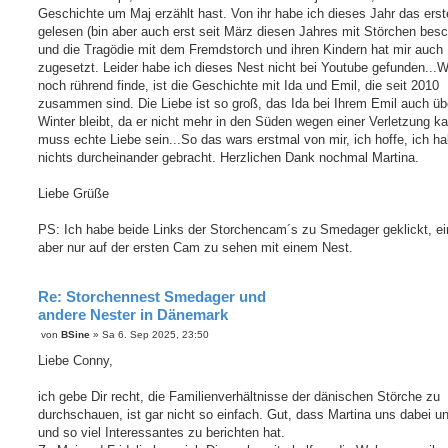
Geschichte um Maj erzählt hast. Von ihr habe ich dieses Jahr das ers
gelesen (bin aber auch erst seit März diesen Jahres mit Störchen besc
und die Tragödie mit dem Fremdstorch und ihren Kindern hat mir auch
zugesetzt. Leider habe ich dieses Nest nicht bei Youtube gefunden...
noch rührend finde, ist die Geschichte mit Ida und Emil, die seit 2010
zusammen sind. Die Liebe ist so groß, das Ida bei Ihrem Emil auch üb
Winter bleibt, da er nicht mehr in den Süden wegen einer Verletzung k
muss echte Liebe sein...So das wars erstmal von mir, ich hoffe, ich h
nichts durcheinander gebracht. Herzlichen Dank nochmal Martina.
Liebe Grüße
PS: Ich habe beide Links der Storchencam´s zu Smedager geklickt, ein
aber nur auf der ersten Cam zu sehen mit einem Nest.
Re: Storchennest Smedager und
andere Nester in Dänemark
B
von
BSine
»
Sa 6. Sep 2025, 23:50
e
i
Liebe Conny,
t
r
a
ich gebe Dir recht, die Familienverhältnisse der dänischen Störche zu
g
durchschauen, ist gar nicht so einfach. Gut, dass Martina uns dabei un
und so viel Interessantes zu berichten hat.