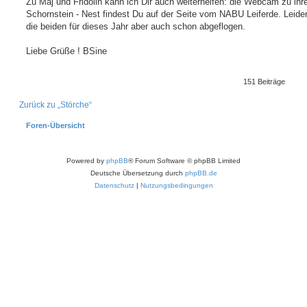
Zu Maj und Fridolin kann ich Dir auch weiterhelfen: die Webcam zu ih
Schornstein - Nest findest Du auf der Seite vom NABU Leiferde. Leider
die beiden für dieses Jahr aber auch schon abgeflogen.
Liebe Grüße ! BSine
S
151 Beiträge
Zurück zu „Störche“
Foren-Übersicht
Powered by
phpBB
® Forum Software © phpBB Limited
Deutsche Übersetzung durch
phpBB.de
Datenschutz
|
Nutzungsbedingungen