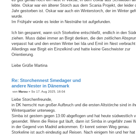
r
a
lebte. Oskar war ein älterer Storch aus dem Scania Projekt, der leider 
g
Jahr gestorben ist. Oskar war auch ein Winterstorch, der im Winter gefü
wurde.
Im Frühjahr würde es leider in Nestnähe tot aufgefunden.
Ich bin gespannt, wann sich Storkeline entschließt, endlich in den Süd
ziehen. Muss dabei immer an Birgit denken, die den zeitlichen Abspru
verpasst hat und den ersten Winter bei Ida und Emil im Nest verbracht
Allerdings war Birgit ein Einzelkind und hatte keine Geschwister zur
Orientierung.
Liebe Grüße Martina
Re: Storchennest Smedager und
andere Nester in Dänemark
B
von
Marau
»
So 17. Aug 2025, 16:04
e
i
Liebe Storchenfreunde,
t
in DK herrscht nun großer Aufbruch und die ersten Altstörche sind in ih
r
a
Winterquartier unterwegs.
g
Simba ist gestern gegen 13:00 abgeflogen und hat heute südwestlich 
gesendet. Wenn die Reise gut läuft, dann ist Simba in ungefähr zwei
in der Gegend von Madrid ankommen. Er kennt seinen Weg genau.
Storkeline ist auch eindeutig auf Reisen. Nach einigem hin und her hat