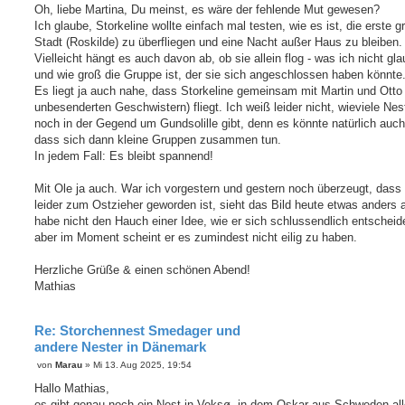
Oh, liebe Martina, Du meinst, es wäre der fehlende Mut gewesen?
Ich glaube, Storkeline wollte einfach mal testen, wie es ist, die erste g
Stadt (Roskilde) zu überfliegen und eine Nacht außer Haus zu bleiben.
Vielleicht hängt es auch davon ab, ob sie allein flog - was ich nicht gla
und wie groß die Gruppe ist, der sie sich angeschlossen haben könnte
Es liegt ja auch nahe, dass Storkeline gemeinsam mit Martin und Otto 
unbesenderten Geschwistern) fliegt. Ich weiß leider nicht, wieviele Nes
noch in der Gegend um Gundsolille gibt, denn es könnte natürlich auch
dass sich dann kleine Gruppen zusammen tun.
In jedem Fall: Es bleibt spannend!
Mit Ole ja auch. War ich vorgestern und gestern noch überzeugt, dass
leider zum Ostzieher geworden ist, sieht das Bild heute etwas anders 
habe nicht den Hauch einer Idee, wie er sich schlussendlich entscheid
aber im Moment scheint er es zumindest nicht eilig zu haben.
Herzliche Grüße & einen schönen Abend!
Mathias
Re: Storchennest Smedager und
andere Nester in Dänemark
B
von
Marau
»
Mi 13. Aug 2025, 19:54
e
i
Hallo Mathias,
t
es gibt genau noch ein Nest in Veksø, in dem Oskar aus Schweden all