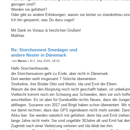
gezogen sind?
Werden sie gefüttert?
Oder gibt es andere Erklärungen, warum sie bisher so standorttreu sin
Ich bin gespannt, was Du dazu sagst!
Mit Dank im Voraus & herzlichen Grüßen!
Mathias
Re: Storchennest Smedager und
andere Nester in Dänemark
B
von
Marau
»
Di 2. Sep 2025, 18:32
e
i
Hallo Storchenfreunde,
t
die Storchensaison geht zu Ende, aber nicht in Dänemark.
r
a
Dort werden wohl insgesamt 7 Störche überwintern.
g
Storkeline, ihre Brüder Otto und Martin, Ida und Emil die Eltern.
Warum die drei den Absprung noch nicht geschafft haben, ist unbekann
Vielleicht kommt noch ein Schwung aus Schweden, dem sie sich hoffe
anschließen. Es ist aber für Gundsølille nichts Neues, dass die Jungen
abfliegen. Susanne von 2017 und Birgit haben schon überwintert. Wir
nur damit rechnen, dass das GPS irgendwann nicht mehr sendet. Dann 
Akku leer. Sie werden natürlich mit gefüttert, denn Ida und Emil ziehe
lange Jahre nicht mehr. Sie sind ungefähr 30Jahre alt und Emil hat den
Zugtrieb nach einer Verletzung verloren und Ida blieb bei ihm.