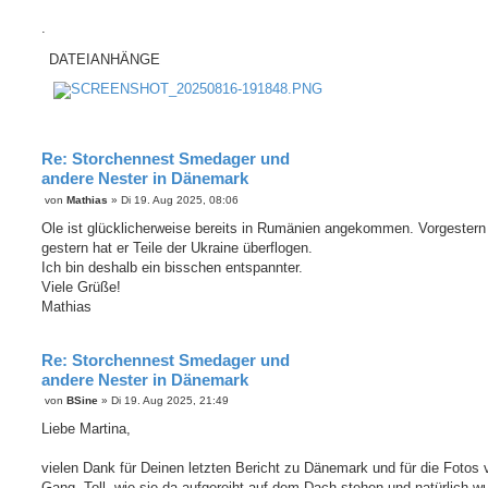
.
DATEIANHÄNGE
Re: Storchennest Smedager und
andere Nester in Dänemark
B
von
Mathias
»
Di 19. Aug 2025, 08:06
e
i
Ole ist glücklicherweise bereits in Rumänien angekommen. Vorgestern
t
gestern hat er Teile der Ukraine überflogen.
r
a
Ich bin deshalb ein bisschen entspannter.
g
Viele Grüße!
Mathias
Re: Storchennest Smedager und
andere Nester in Dänemark
B
von
BSine
»
Di 19. Aug 2025, 21:49
e
i
Liebe Martina,
t
r
a
vielen Dank für Deinen letzten Bericht zu Dänemark und für die Fotos 
g
Gang. Toll, wie sie da aufgereiht auf dem Dach stehen und natürlich w