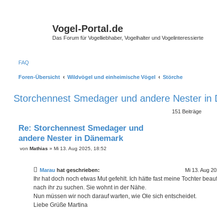
Vogel-Portal.de
Das Forum für Vogelliebhaber, Vogelhalter und Vogelinteressierte
FAQ
Foren-Übersicht
Wildvögel und einheimische Vögel
Störche
Storchennest Smedager und andere Nester in
S
151 Beiträge
Re: Storchennest Smedager und
andere Nester in Dänemark
B
von
Mathias
»
Mi 13. Aug 2025, 18:52
e
i
t
Marau
hat geschrieben:
Mi 13. Aug 20
r
a
Ihr hat doch noch etwas Mut gefehlt. Ich hätte fast meine Tochter beauf
g
nach ihr zu suchen. Sie wohnt in der Nähe.
Nun müssen wir noch darauf warten, wie Ole sich entscheidet.
Liebe Grüße Martina