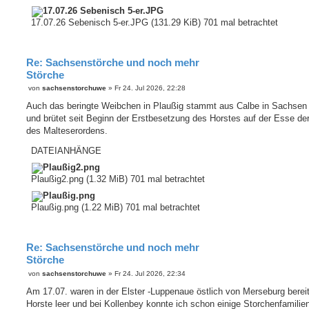
17.07.26 Sebenisch 5-er.JPG (131.29 KiB) 701 mal betrachtet
Re: Sachsenstörche und noch mehr
Störche
B
von
sachsenstorchuwe
»
Fr 24. Jul 2026, 22:28
e
i
Auch das beringte Weibchen in Plaußig stammt aus Calbe in Sachsen 
t
und brütet seit Beginn der Erstbesetzung des Horstes auf der Esse der
r
a
des Malteserordens.
g
DATEIANHÄNGE
Plaußig2.png (1.32 MiB) 701 mal betrachtet
Plaußig.png (1.22 MiB) 701 mal betrachtet
Re: Sachsenstörche und noch mehr
Störche
B
von
sachsenstorchuwe
»
Fr 24. Jul 2026, 22:34
e
i
Am 17.07. waren in der Elster -Luppenaue östlich von Merseburg bereit
t
Horste leer und bei Kollenbey konnte ich schon einige Storchenfamilie
r