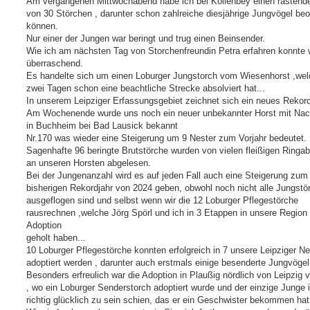
Am vergangenen Mittwochabend habe ich bei Kollenbey einen rastend
g
von 30 Störchen , darunter schon zahlreiche diesjährige Jungvögel be
können.
Nur einer der Jungen war beringt und trug einen Beinsender.
Wie ich am nächsten Tag von Storchenfreundin Petra erfahren konnte 
überraschend.
Es handelte sich um einen Loburger Jungstorch vom Wiesenhorst ,wel
zwei Tagen schon eine beachtliche Strecke absolviert hat...
In unserem Leipziger Erfassungsgebiet zeichnet sich ein neues Rekord
Am Wochenende wurde uns noch ein neuer unbekannter Horst mit Na
in Buchheim bei Bad Lausick bekannt
Nr.170 was wieder eine Steigerung um 9 Nester zum Vorjahr bedeutet.
Sagenhafte 96 beringte Brutstörche wurden von vielen fleißigen Ringab
an unseren Horsten abgelesen.
Bei der Jungenanzahl wird es auf jeden Fall auch eine Steigerung zum
bisherigen Rekordjahr von 2024 geben, obwohl noch nicht alle Jungstö
ausgeflogen sind und selbst wenn wir die 12 Loburger Pflegestörche
rausrechnen ,welche Jörg Spörl und ich in 3 Etappen in unsere Region
Adoption
geholt haben...
10 Loburger Pflegestörche konnten erfolgreich in 7 unsere Leipziger Ne
adoptiert werden , darunter auch erstmals einige besenderte Jungvögel
Besonders erfreulich war die Adoption in Plaußig nördlich von Leipzig v
, wo ein Loburger Senderstorch adoptiert wurde und der einzige Junge
richtig glücklich zu sein schien, das er ein Geschwister bekommen hat.