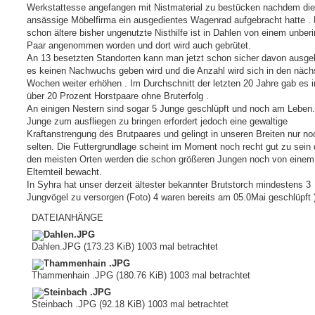
Werkstattesse angefangen mit Nistmaterial zu bestücken nachdem die
ansässige Möbelfirma ein ausgedientes Wagenrad aufgebracht hatte . 
schon ältere bisher ungenutzte Nisthilfe ist in Dahlen von einem unber
Paar angenommen worden und dort wird auch gebrütet.
An 13 besetzten Standorten kann man jetzt schon sicher davon ausge
es keinen Nachwuchs geben wird und die Anzahl wird sich in den näch
Wochen weiter erhöhen . Im Durchschnitt der letzten 20 Jahre gab es
über 20 Prozent Horstpaare ohne Bruterfolg .
An einigen Nestern sind sogar 5 Junge geschlüpft und noch am Leben.
Junge zum ausfliegen zu bringen erfordert jedoch eine gewaltige
Kraftanstrengung des Brutpaares und gelingt in unseren Breiten nur no
selten. Die Futtergrundlage scheint im Moment noch recht gut zu sein
den meisten Orten werden die schon größeren Jungen noch von einem
Elternteil bewacht.
In Syhra hat unser derzeit ältester bekannter Brutstorch mindestens 3
Jungvögel zu versorgen (Foto) 4 waren bereits am 05.0Mai geschlüpft 
DATEIANHÄNGE
Dahlen.JPG (173.23 KiB) 1003 mal betrachtet
Thammenhain .JPG (180.76 KiB) 1003 mal betrachtet
Steinbach .JPG (92.18 KiB) 1003 mal betrachtet