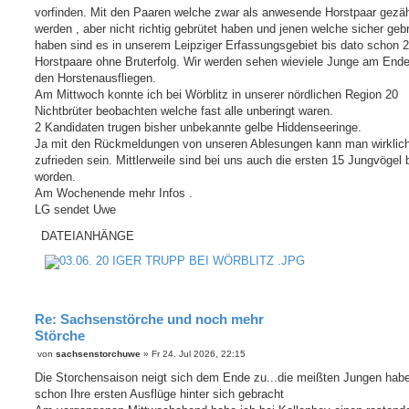
vorfinden. Mit den Paaren welche zwar als anwesende Horstpaar gezäh
werden , aber nicht richtig gebrütet haben und jenen welche sicher gebr
haben sind es in unserem Leipziger Erfassungsgebiet bis dato schon 
Horstpaare ohne Bruterfolg. Wir werden sehen wieviele Junge am End
den Horstenausfliegen.
Am Mittwoch konnte ich bei Wörblitz in unserer nördlichen Region 20
Nichtbrüter beobachten welche fast alle unberingt waren.
2 Kandidaten trugen bisher unbekannte gelbe Hiddenseeringe.
Ja mit den Rückmeldungen von unseren Ablesungen kann man wirklich
zufrieden sein. Mittlerweile sind bei uns auch die ersten 15 Jungvögel 
worden.
Am Wochenende mehr Infos .
LG sendet Uwe
DATEIANHÄNGE
Re: Sachsenstörche und noch mehr
Störche
B
von
sachsenstorchuwe
»
Fr 24. Jul 2026, 22:15
e
i
Die Storchensaison neigt sich dem Ende zu...die meißten Jungen hab
t
schon Ihre ersten Ausflüge hinter sich gebracht
r
a