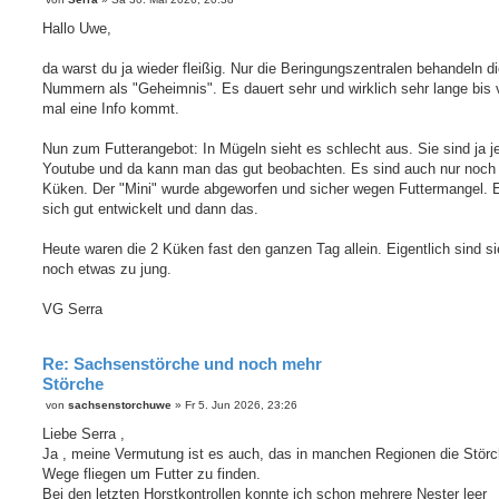
e
i
Hallo Uwe,
t
r
a
da warst du ja wieder fleißig. Nur die Beringungszentralen behandeln d
g
Nummern als "Geheimnis". Es dauert sehr und wirklich sehr lange bis 
mal eine Info kommt.
Nun zum Futterangebot: In Mügeln sieht es schlecht aus. Sie sind ja je
Youtube und da kann man das gut beobachten. Es sind auch nur noch
Küken. Der "Mini" wurde abgeworfen und sicher wegen Futtermangel. E
sich gut entwickelt und dann das.
Heute waren die 2 Küken fast den ganzen Tag allein. Eigentlich sind si
noch etwas zu jung.
VG Serra
Re: Sachsenstörche und noch mehr
Störche
B
von
sachsenstorchuwe
»
Fr 5. Jun 2026, 23:26
e
i
Liebe Serra ,
t
Ja , meine Vermutung ist es auch, das in manchen Regionen die Störc
r
a
Wege fliegen um Futter zu finden.
g
Bei den letzten Horstkontrollen konnte ich schon mehrere Nester leer