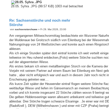
28.05. Syhra .JPG (99.57 KiB) 1003 mal betrachtet
Re: Sachsenstörche und noch mehr
Störche
B
von
sachsenstorchuwe
»
Fr 29. Mai 2026, 23:00
e
i
Am vergangenen Mittwochvormittag beobachtete ein Wurzener Naturfr
t
der Muldenaue bei Groitzsch südlich von Eilenburg bei der Wiesenmah
r
a
Nahrungstrupp von 24 Weißstörchen und konnte auch einen Ringstorc
g
ablesen.
Als ich einige Stunden später dort eintraf konnte ich weit verteilt einig
teilweise im Heu ruhend entdecken,(Foto) weitere Störche suchten noc
auf der abgeernteten Wiese.
Als erstes bekam ich einen metallberingten Storch vor die Kamera der
Vorjahr mit seinem Partner auf einem Baum bei Eilenburg ein Nest geb
hatte , aber nicht erfolgreich war und auch in diesem Jahr noch nicht in
Erscheinung getreten war....
Als kurze Zeit später der Heuwender eintraf flogen weitere Störche flac
weitläufige Wiese und liefen im Gänsemarsch an meinem Beobachtun
vorbei und ich konnte insgesamt 22 Störche zählen wovon 9 beringt wa
Die gelben Hiddenseeringe waren allesamt unbekannt und teilweise gut
ablesbar. Drei Störche trugen schwarze Elsaringe . Je einer war mit D
(Radolfzell ), DEW (Wilhelmshaven ) und einer mit CZP (Praha) beringt