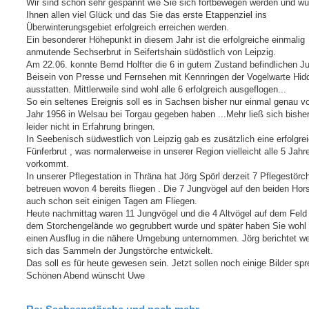
Wir sind schon sehr gespannt wie Sie sich fortbewegen werden und w
Ihnen allen viel Glück und das Sie das erste Etappenziel ins
Überwinterungsgebiet erfolgreich erreichen werden.
Ein besonderer Höhepunkt in diesem Jahr ist die erfolgreiche einmalig
anmutende Sechserbrut in Seifertshain südöstlich von Leipzig.
Am 22.06. konnte Bernd Holfter die 6 in gutem Zustand befindlichen J
Beisein von Presse und Fernsehen mit Kennringen der Vogelwarte Hi
ausstatten. Mittlerweile sind wohl alle 6 erfolgreich ausgeflogen...
So ein seltenes Ereignis soll es in Sachsen bisher nur einmal genau v
Jahr 1956 in Welsau bei Torgau gegeben haben ...Mehr ließ sich bishe
leider nicht in Erfahrung bringen.
In Seebenisch südwestlich von Leipzig gab es zusätzlich eine erfolgre
Fünferbrut , was normalerweise in unserer Region vielleicht alle 5 Jahr
vorkommt.
In unserer Pflegestation in Thräna hat Jörg Spörl derzeit 7 Pflegestörc
betreuen wovon 4 bereits fliegen . Die 7 Jungvögel auf den beiden Hor
auch schon seit einigen Tagen am Fliegen.
Heute nachmittag waren 11 Jungvögel und die 4 Altvögel auf dem Feld 
dem Storchengelände wo gegrubbert wurde und später haben Sie wohl
einen Ausflug in die nähere Umgebung unternommen. Jörg berichtet we
sich das Sammeln der Jungstörche entwickelt.
Das soll es für heute gewesen sein. Jetzt sollen noch einige Bilder sp
Schönen Abend wünscht Uwe