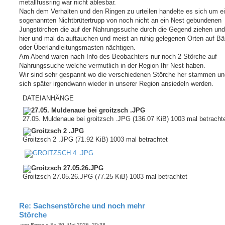
metallfussring war nicht ablesbar.
Nach dem Verhalten und den Ringen zu urteilen handelte es sich um e
sogenannten Nichtbrütertrupp von noch nicht an ein Nest gebundenen
Jungstörchen die auf der Nahrungssuche durch die Gegend ziehen un
hier und mal da auftauchen und meist an ruhig gelegenen Orten auf 
oder Überlandleitungsmasten nächtigen.
Am Abend waren nach Info des Beobachters nur noch 2 Störche auf
Nahrungssuche welche vermutlich in der Region Ihr Nest haben.
Wir sind sehr gespannt wo die verschiedenen Störche her stammen un
sich später irgendwann wieder in unserer Region ansiedeln werden.
DATEIANHÄNGE
27.05. Muldenaue bei groitzsch .JPG (136.07 KiB) 1003 mal betracht
Groitzsch 2 .JPG (71.92 KiB) 1003 mal betrachtet
Groitzsch 27.05.26.JPG (77.25 KiB) 1003 mal betrachtet
Re: Sachsenstörche und noch mehr
Störche
B
von
Serra
»
Sa 30. Mai 2026, 20:38