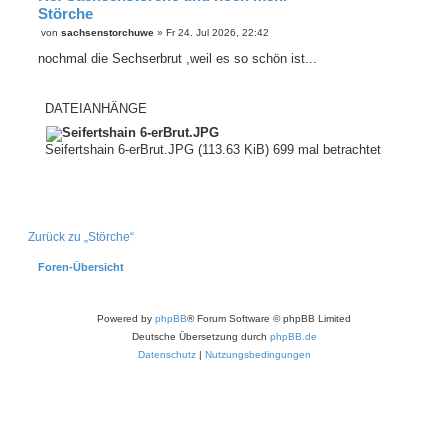
Störche
B
von
sachsenstorchuwe
»
Fr 24. Jul 2026, 22:42
e
i
nochmal die Sechserbrut ,weil es so schön ist...
t
r
a
g
DATEIANHÄNGE
Seifertshain 6-erBrut.JPG (113.63 KiB) 699 mal betrachtet
Zurück zu „Störche“
Foren-Übersicht
Powered by
phpBB
® Forum Software © phpBB Limited
Deutsche Übersetzung durch
phpBB.de
Datenschutz
|
Nutzungsbedingungen