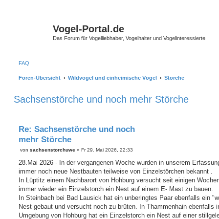
Vogel-Portal.de
Das Forum für Vogelliebhaber, Vogelhalter und Vogelinteressierte
FAQ
Foren-Übersicht
Wildvögel und einheimische Vögel
Störche
Sachsenstörche und noch mehr Störche
Re: Sachsenstörche und noch
mehr Störche
B
von
sachsenstorchuwe
»
Fr 29. Mai 2026, 22:33
e
i
28.Mai 2026 - In der vergangenen Woche wurden in unserem Erfassun
t
immer noch neue Nestbauten teilweise von Einzelstörchen bekannt .
r
a
In Lüptitz einem Nachbarort von Hohburg versucht seit einigen Woche
g
immer wieder ein Einzelstorch ein Nest auf einem E- Mast zu bauen.
In Steinbach bei Bad Lausick hat ein unberingtes Paar ebenfalls ein "w
Nest gebaut und versucht noch zu brüten. In Thammenhain ebenfalls i
Umgebung von Hohburg hat ein Einzelstorch ein Nest auf einer stillgel