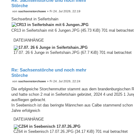
Re: Sachsenstörche und noch mehr
Störche
B
von
sachsenstorchuwe
»
Fr 24. Jul 2026, 22:19
e
i
Sechserbrut in Seifertshain
t
r
a
CR13 in Seifertshain mit 6 Jungen.JPG (45.73 KiB) 701 mal betrachtet
g
DATEIANHÄNGE
17.07. 26 6 Junge in Seifertshain.JPG (67.7 KiB) 701 mal betrachtet
Re: Sachsenstörche und noch mehr
Störche
B
von
sachsenstorchuwe
»
Fr 24. Jul 2026, 22:24
e
i
Die erfplgreiche Storchenmutter stammt aus dem brandenburgischen 
t
und hatte schon 2 mal in Seifertshain gebrütet, 2024 4 und 2025 1 Ju
r
a
ausfliegen gebracht.
g
In Seebenisch ist das beringte Männchen aus Calbe stammend schon 
Jahre erfolgreich
DATEIANHÄNGE
CZ64 in Seebenisch 17.07.26.JPG (34.17 KiB) 701 mal betrachtet