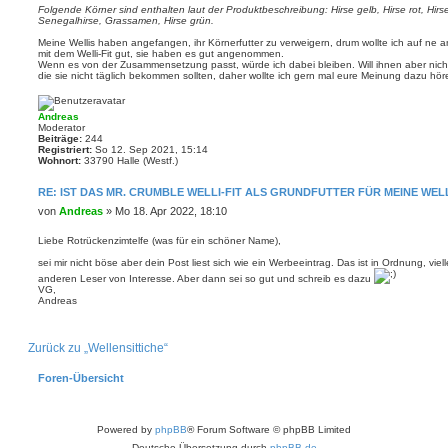
Folgende Körner sind enthalten laut der Produktbeschreibung: Hirse gelb, Hirse rot, Hir
Senegalhirse, Grassamen, Hirse grün.
Meine Wellis haben angefangen, ihr Körnerfutter zu verweigern, drum wollte ich auf ne a
mit dem Welli-Fit gut, sie haben es gut angenommen.
Wenn es von der Zusammensetzung passt, würde ich dabei bleiben. Will ihnen aber nicht
die sie nicht täglich bekommen sollten, daher wollte ich gern mal eure Meinung dazu hör
Andreas
Moderator
Beiträge:
244
Registriert:
So 12. Sep 2021, 15:14
Wohnort:
33790 Halle (Westf.)
RE: IST DAS MR. CRUMBLE WELLI-FIT ALS GRUNDFUTTER FÜR MEINE WEL
B
von
Andreas
»
Mo 18. Apr 2022, 18:10
e
i
Liebe Rotrückenzimtelfe (was für ein schöner Name),
t
sei mir nicht böse aber dein Post liest sich wie ein Werbeeintrag. Das ist in Ordnung, viell
r
anderen Leser von Interesse. Aber dann sei so gut und schreib es dazu
a
VG,
g
Andreas
Zurück zu „Wellensittiche“
Foren-Übersicht
Powered by
phpBB
® Forum Software © phpBB Limited
Deutsche Übersetzung durch
phpBB.de