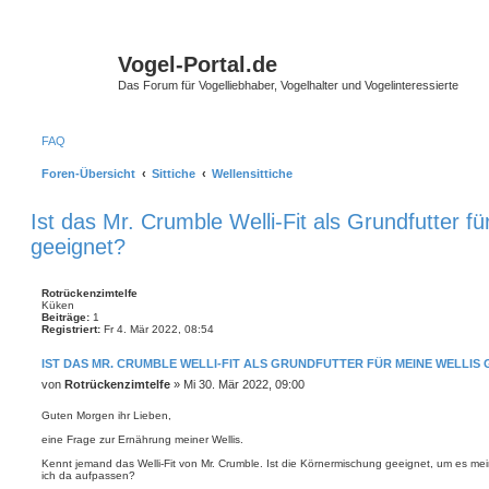
Vogel-Portal.de
Das Forum für Vogelliebhaber, Vogelhalter und Vogelinteressierte
FAQ
Foren-Übersicht
Sittiche
Wellensittiche
Ist das Mr. Crumble Welli-Fit als Grundfutter fü
geeignet?
Rotrückenzimtelfe
Küken
Beiträge:
1
Registriert:
Fr 4. Mär 2022, 08:54
IST DAS MR. CRUMBLE WELLI-FIT ALS GRUNDFUTTER FÜR MEINE WELLIS
B
von
Rotrückenzimtelfe
»
Mi 30. Mär 2022, 09:00
e
i
Guten Morgen ihr Lieben,
t
eine Frage zur Ernährung meiner Wellis.
r
a
Kennt jemand das Welli-Fit von Mr. Crumble. Ist die Körnermischung geeignet, um es mein
g
ich da aufpassen?