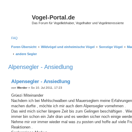
Vogel-Portal.de
Das Forum für Vogelliebhaber, Vogelhalter und Vogelinteressierte
FAQ
Foren-Übersicht
Wildvögel und einheimische Vögel
Sonstige Vögel
Mau
andere Segler
Alpensegler - Ansiedlung
Alpensegler - Ansiedlung
B
von
Werder
»
So 10. Jul 2011, 17:23
e
i
Grüezi Miteinander
t
Nachdem ich bei Mehlschwalben und Mauerseglern meine Erfahrungen
r
a
machen durfte , möchte ich mir auch dem Alpensegler vornehmen .
g
Das wird mich sicher längere Zeit bis zum Gelingen beschäftigen . Wi
immer bin schon ein Jahr dran und es werden sicher noch einige werde
Nehme mir vor immer wieder mal was zu posten und hoffe auf viele F
Reaktionen .