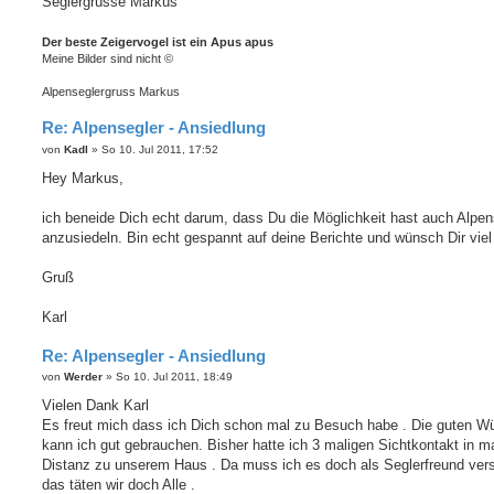
Seglergrüsse Markus
Der beste Zeigervogel ist ein Apus apus
Meine Bilder sind nicht ©
Alpenseglergruss Markus
Re: Alpensegler - Ansiedlung
B
von
Kadl
»
So 10. Jul 2011, 17:52
e
i
Hey Markus,
t
r
a
ich beneide Dich echt darum, dass Du die Möglichkeit hast auch Alpen
g
anzusiedeln. Bin echt gespannt auf deine Berichte und wünsch Dir viel 
Gruß
Karl
Re: Alpensegler - Ansiedlung
B
von
Werder
»
So 10. Jul 2011, 18:49
e
i
Vielen Dank Karl
t
Es freut mich dass ich Dich schon mal zu Besuch habe . Die guten 
r
a
kann ich gut gebrauchen. Bisher hatte ich 3 maligen Sichtkontakt in 
g
Distanz zu unserem Haus . Da muss ich es doch als Seglerfreund ver
das täten wir doch Alle .