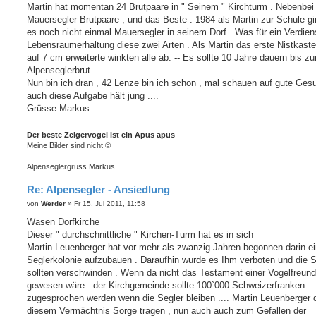
Martin hat momentan 24 Brutpaare in " Seinem " Kirchturm . Nebenbei
Mauersegler Brutpaare , und das Beste : 1984 als Martin zur Schule gi
es noch nicht einmal Mauersegler in seinem Dorf . Was für ein Verdien
Lebensraumerhaltung diese zwei Arten . Als Martin das erste Nistkast
auf 7 cm erweiterte winkten alle ab. -- Es sollte 10 Jahre dauern bis zu
Alpenseglerbrut .
Nun bin ich dran , 42 Lenze bin ich schon , mal schauen auf gute Ges
auch diese Aufgabe hält jung ....
Grüsse Markus
Der beste Zeigervogel ist ein Apus apus
Meine Bilder sind nicht ©
Alpenseglergruss Markus
Re: Alpensegler - Ansiedlung
B
von
Werder
»
Fr 15. Jul 2011, 11:58
e
i
Wasen Dorfkirche
t
Dieser " durchschnittliche " Kirchen-Turm hat es in sich
r
a
Martin Leuenberger hat vor mehr als zwanzig Jahren begonnen darin e
g
Seglerkolonie aufzubauen . Daraufhin wurde es Ihm verboten und die S
sollten verschwinden . Wenn da nicht das Testament einer Vogelfreund
gewesen wäre : der Kirchgemeinde sollte 100`000 Schweizerfranken
zugesprochen werden wenn die Segler bleiben .... Martin Leuenberger 
diesem Vermächtnis Sorge tragen , nun auch auch zum Gefallen der