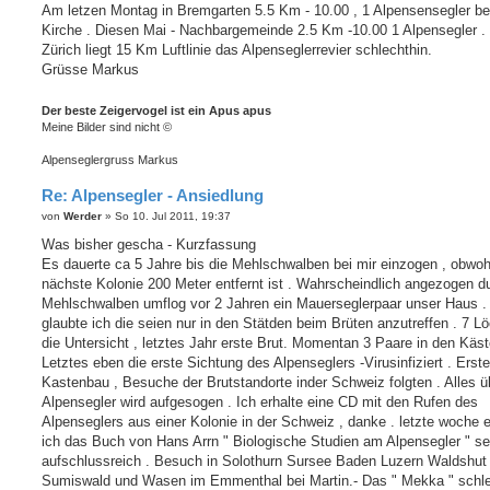
Am letzen Montag in Bremgarten 5.5 Km - 10.00 , 1 Alpensensegler be
Kirche . Diesen Mai - Nachbargemeinde 2.5 Km -10.00 1 Alpensegler .
Zürich liegt 15 Km Luftlinie das Alpenseglerrevier schlechthin.
Grüsse Markus
Der beste Zeigervogel ist ein Apus apus
Meine Bilder sind nicht ©
Alpenseglergruss Markus
Re: Alpensegler - Ansiedlung
B
von
Werder
»
So 10. Jul 2011, 19:37
e
i
Was bisher gescha - Kurzfassung
t
Es dauerte ca 5 Jahre bis die Mehlschwalben bei mir einzogen , obwoh
r
a
nächste Kolonie 200 Meter entfernt ist . Wahrscheindlich angezogen d
g
Mehlschwalben umflog vor 2 Jahren ein Mauerseglerpaar unser Haus .
glaubte ich die seien nur in den Stätden beim Brüten anzutreffen . 7 Lö
die Untersicht , letztes Jahr erste Brut. Momentan 3 Paare in den Käst
Letztes eben die erste Sichtung des Alpenseglers -Virusinfiziert . Erste
Kastenbau , Besuche der Brutstandorte inder Schweiz folgten . Alles ü
Alpensegler wird aufgesogen . Ich erhalte eine CD mit den Rufen des
Alpenseglers aus einer Kolonie in der Schweiz , danke . letzte woche e
ich das Buch von Hans Arrn " Biologische Studien am Alpensegler " se
aufschlussreich . Besuch in Solothurn Sursee Baden Luzern Waldshut
Sumiswald und Wasen im Emmenthal bei Martin.- Das " Mekka " schle