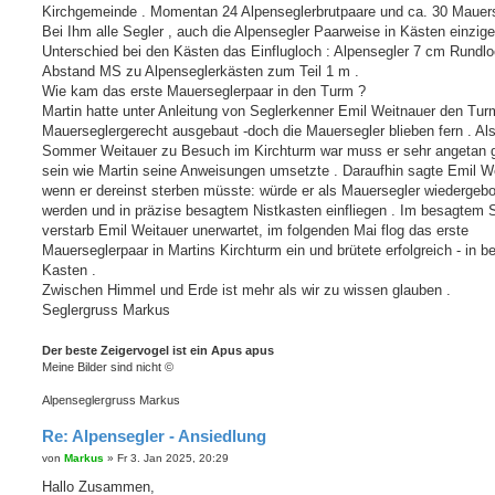
Kirchgemeinde . Momentan 24 Alpenseglerbrutpaare und ca. 30 Mauers
Bei Ihm alle Segler , auch die Alpensegler Paarweise in Kästen einzige
Unterschied bei den Kästen das Einflugloch : Alpensegler 7 cm Rundlo
Abstand MS zu Alpenseglerkästen zum Teil 1 m .
Wie kam das erste Mauerseglerpaar in den Turm ?
Martin hatte unter Anleitung von Seglerkenner Emil Weitnauer den Tur
Mauerseglergerecht ausgebaut -doch die Mauersegler blieben fern . Al
Sommer Weitauer zu Besuch im Kirchturm war muss er sehr angetan
sein wie Martin seine Anweisungen umsetzte . Daraufhin sagte Emil W
wenn er dereinst sterben müsste: würde er als Mauersegler wiedergeb
werden und in präzise besagtem Nistkasten einfliegen . Im besagtem
verstarb Emil Weitauer unerwartet, im folgenden Mai flog das erste
Mauerseglerpaar in Martins Kirchturm ein und brütete erfolgreich - in 
Kasten .
Zwischen Himmel und Erde ist mehr als wir zu wissen glauben .
Seglergruss Markus
Der beste Zeigervogel ist ein Apus apus
Meine Bilder sind nicht ©
Alpenseglergruss Markus
Re: Alpensegler - Ansiedlung
B
von
Markus
»
Fr 3. Jan 2025, 20:29
e
i
Hallo Zusammen,