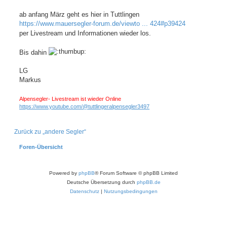
t
r
a
ab anfang März geht es hier in Tuttlingen
g
https://www.mauersegler-forum.de/viewto ... 424#p39424
per Livestream und Informationen wieder los.
Bis dahin
LG
Markus
Alpensegler- Livestream ist wieder Online
https://www.youtube.com/@tuttlingeralpensegler3497
Zurück zu „andere Segler“
Foren-Übersicht
Powered by
phpBB
® Forum Software © phpBB Limited
Deutsche Übersetzung durch
phpBB.de
Datenschutz
|
Nutzungsbedingungen