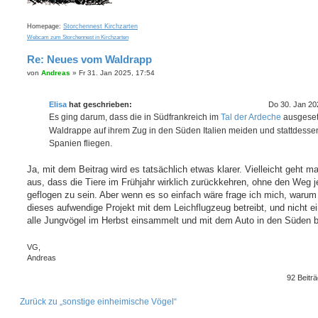
Homepage:
Storchennest Kirchzarten
Webcam zum Storchennest in Kirchzarten
Re: Neues vom Waldrapp
B
von
Andreas
»
Fr 31. Jan 2025, 17:54
e
i
t
Elisa
hat geschrieben:
Do 30. Jan 20
r
a
Es ging darum, dass die in Südfrankreich im
Tal der Ardeche
ausgeset
g
Waldrappe auf ihrem Zug in den Süden Italien meiden und stattdesse
Spanien fliegen.
Ja, mit dem Beitrag wird es tatsächlich etwas klarer. Vielleicht geht 
aus, dass die Tiere im Frühjahr wirklich zurückkehren, ohne den Weg j
geflogen zu sein. Aber wenn es so einfach wäre frage ich mich, waru
dieses aufwendige Projekt mit dem Leichflugzeug betreibt, und nicht e
alle Jungvögel im Herbst einsammelt und mit dem Auto in den Süden br
VG,
Andreas
92 Beitr
Zurück zu „sonstige einheimische Vögel“