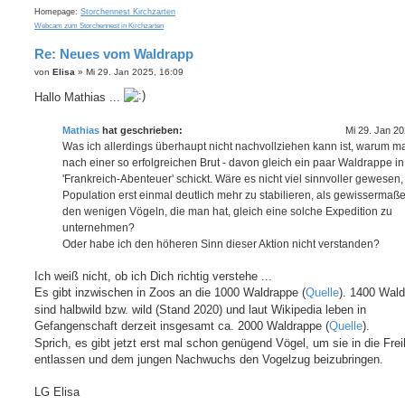
Homepage:
Storchennest Kirchzarten
Webcam zum Storchennest in Kirchzarten
Re: Neues vom Waldrapp
B
von
Elisa
»
Mi 29. Jan 2025, 16:09
e
i
Hallo Mathias ...
t
r
a
Mathias
hat geschrieben:
Mi 29. Jan 20
g
Was ich allerdings überhaupt nicht nachvollziehen kann ist, warum m
nach einer so erfolgreichen Brut - davon gleich ein paar Waldrappe in
'Frankreich-Abenteuer' schickt. Wäre es nicht viel sinnvoller gewesen,
Population erst einmal deutlich mehr zu stabilieren, als gewissermaße
den wenigen Vögeln, die man hat, gleich eine solche Expedition zu
unternehmen?
Oder habe ich den höheren Sinn dieser Aktion nicht verstanden?
Ich weiß nicht, ob ich Dich richtig verstehe ...
Es gibt inzwischen in Zoos an die 1000 Waldrappe (
Quelle
). 1400 Wal
sind halbwild bzw. wild (Stand 2020) und laut Wikipedia leben in
Gefangenschaft derzeit insgesamt ca. 2000 Waldrappe (
Quelle
).
Sprich, es gibt jetzt erst mal schon genügend Vögel, um sie in die Frei
entlassen und dem jungen Nachwuchs den Vogelzug beizubringen.
LG Elisa