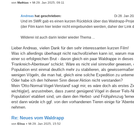
B
von
Mathias
»
Mi 29. Jan 2025, 09:11
e
i
t
Andreas
hat geschrieben:
Di 28. Jan 20
r
a
Und im SWR gab es einen kurzen Rückblick über das Waldrapp-Proje
g
(der Film kann hier leider nicht eingebunden werden, daher der Link d
Wilderei ist auch darin leider wieder Thema ...
Lieber Andreas, vielen Dank für den sehr interessanten kurzen Film!
Was ich allerdings überhaupt nicht nachvollziehen kann ist, warum ma
einer so erfolgreichen Brut - davon gleich ein paar Waldrappe in dieses
'Frankreich-Abenteuer' schickt. Wäre es nicht viel sinnvoller gewesen, 
Population erst einmal deutlich mehr zu stabilieren, als gewissermaße
wenigen Vögeln, die man hat, gleich eine solche Expedition zu unter
Oder habe ich den höheren Sinn dieser Aktion nicht verstanden?
Mein 'Otto-Normal-Vogel-Verstand' sagt mir, es wäre doch als erstes Zi
wichtig(er), anzustreben, dass zuerst genügend Vögel in dieser 'Fels-
Population' etabliert sind, um dann den Herbst- und Frühjahrszug 'lerne
erst dann würde ich ggf. von den vorhandenen Tieren einige für 'Abente
nehmen.
Re: Neues vom Waldrapp
B
von
Elisa
»
Mi 29. Jan 2025, 15:52
e
i