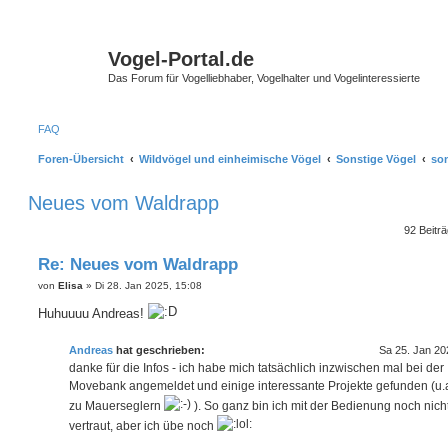
Vogel-Portal.de
Das Forum für Vogelliebhaber, Vogelhalter und Vogelinteressierte
FAQ
Foren-Übersicht
Wildvögel und einheimische Vögel
Sonstige Vögel
son
Neues vom Waldrapp
92 Beitr
Re: Neues vom Waldrapp
B
von
Elisa
»
Di 28. Jan 2025, 15:08
e
i
Huhuuuu Andreas!
t
r
a
Andreas
hat geschrieben:
Sa 25. Jan 20
g
danke für die Infos - ich habe mich tatsächlich inzwischen mal bei der
Movebank angemeldet und einige interessante Projekte gefunden (u.
zu Mauerseglern
). So ganz bin ich mit der Bedienung noch nich
vertraut, aber ich übe noch