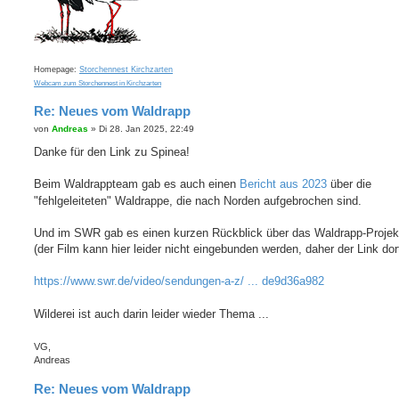
Homepage:
Storchennest Kirchzarten
Webcam zum Storchennest in Kirchzarten
Re: Neues vom Waldrapp
B
von
Andreas
»
Di 28. Jan 2025, 22:49
e
i
Danke für den Link zu Spinea!
t
r
a
Beim Waldrappteam gab es auch einen
Bericht aus 2023
über die
g
"fehlgeleiteten" Waldrappe, die nach Norden aufgebrochen sind.
Und im SWR gab es einen kurzen Rückblick über das Waldrapp-Projek
(der Film kann hier leider nicht eingebunden werden, daher der Link dort
https://www.swr.de/video/sendungen-a-z/ ... de9d36a982
Wilderei ist auch darin leider wieder Thema ...
VG,
Andreas
Re: Neues vom Waldrapp