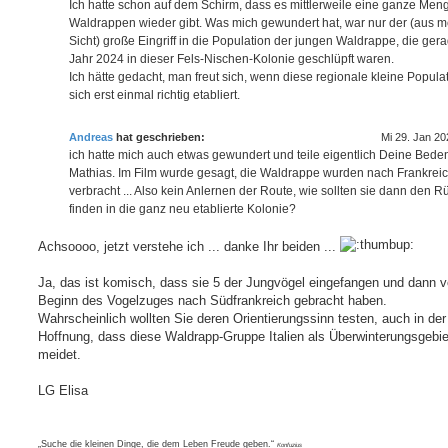
a
Ich hatte schon auf dem Schirm, dass es mittlerweile eine ganze Men
g
Waldrappen wieder gibt. Was mich gewundert hat, war nur der (aus m
Sicht) große Eingriff in die Population der jungen Waldrappe, die ger
Jahr 2024 in dieser Fels-Nischen-Kolonie geschlüpft waren.
Ich hätte gedacht, man freut sich, wenn diese regionale kleine Popula
sich erst einmal richtig etabliert.
Andreas
hat geschrieben:
Mi 29. Jan 20
ich hatte mich auch etwas gewundert und teile eigentlich Deine Bede
Mathias. Im Film wurde gesagt, die Waldrappe wurden nach Frankrei
verbracht ... Also kein Anlernen der Route, wie sollten sie dann den 
finden in die ganz neu etablierte Kolonie?
Achsoooo, jetzt verstehe ich ... danke Ihr beiden ...
Ja, das ist komisch, dass sie 5 der Jungvögel eingefangen und dann v
Beginn des Vogelzuges nach Südfrankreich gebracht haben.
Wahrscheinlich wollten Sie deren Orientierungssinn testen, auch in der
Hoffnung, dass diese Waldrapp-Gruppe Italien als Überwinterungsgebie
meidet.
LG Elisa
„Suche die kleinen Dinge, die dem Leben Freude geben.“
Konfuzius