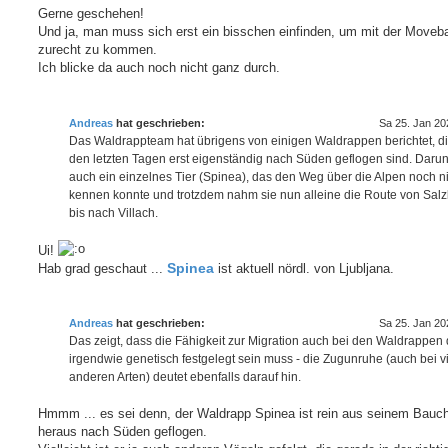
Gerne geschehen!
Und ja, man muss sich erst ein bisschen einfinden, um mit der Moveb
zurecht zu kommen.
Ich blicke da auch noch nicht ganz durch.
Andreas
hat geschrieben:
Sa 25. Jan 20
Das Waldrappteam hat übrigens von einigen Waldrappen berichtet, di
den letzten Tagen erst eigenständig nach Süden geflogen sind. Darun
auch ein einzelnes Tier (Spinea), das den Weg über die Alpen noch n
kennen konnte und trotzdem nahm sie nun alleine die Route von Sal
bis nach Villach.
Ui!
Spinea
Hab grad geschaut ...
ist aktuell nördl. von Ljubljana.
Andreas
hat geschrieben:
Sa 25. Jan 20
Das zeigt, dass die Fähigkeit zur Migration auch bei den Waldrappen
irgendwie genetisch festgelegt sein muss - die Zugunruhe (auch bei v
anderen Arten) deutet ebenfalls darauf hin.
Hmmm ... es sei denn, der Waldrapp Spinea ist rein aus seinem Bauc
heraus nach Süden geflogen.