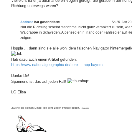
Vielleicht ist er ja auch anderen Vögeln gefolgt, die gerade in der richti
Richtung unterwegs waren?
Andreas
hat geschrieben:
Sa 25. Jan 20
Nur die Richtung scheint manchmal nicht ganz verankert zu sein, wie v
Waldrappe in Schweden, Alpensegler in Irland oder Fahlsegler auf H
zeigen.
Hoppla ... dann sind sie alle wohl dem falschen Navigator hinterhergefl
Hab dazu auch einen Artikel gefunden:
https://www.nationalgeographic.de/tiere ... app-bayern
Danke Dir!
Spannend ist das auf jeden Fall!
LG Elisa
„Suche die kleinen Dinge, die dem Leben Freude geben.“
Konfuzius