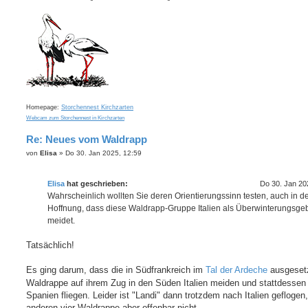
Homepage:
Storchennest Kirchzarten
Webcam zum Storchennest in Kirchzarten
Re: Neues vom Waldrapp
B
von
Elisa
»
Do 30. Jan 2025, 12:59
e
i
t
Elisa
hat geschrieben:
Do 30. Jan 20
r
a
Wahrscheinlich wollten Sie deren Orientierungssinn testen, auch in d
g
Hoffnung, dass diese Waldrapp-Gruppe Italien als Überwinterungsgeb
meidet.
Tatsächlich!
Es ging darum, dass die in Südfrankreich im
Tal der Ardeche
ausgeset
Waldrappe auf ihrem Zug in den Süden Italien meiden und stattdessen
Spanien fliegen. Leider ist "Landi" dann trotzdem nach Italien geflogen,
anderen vier Waldrappe aber offenbar nicht.