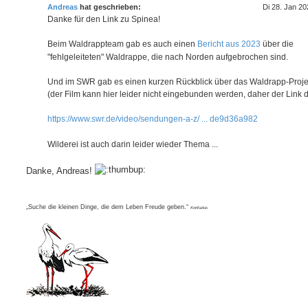
t
Andreas
hat geschrieben:
Di 28. Jan 20
r
a
Danke für den Link zu Spinea!
g
Beim Waldrappteam gab es auch einen
Bericht aus 2023
über die
"fehlgeleiteten" Waldrappe, die nach Norden aufgebrochen sind.
Und im SWR gab es einen kurzen Rückblick über das Waldrapp-Proje
(der Film kann hier leider nicht eingebunden werden, daher der Link d
https://www.swr.de/video/sendungen-a-z/ ... de9d36a982
Wilderei ist auch darin leider wieder Thema ...
Danke, Andreas!
„Suche die kleinen Dinge, die dem Leben Freude geben.“
Konfuzius