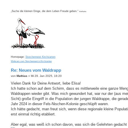
„Suche die kleinen Dinge, die dem Leben Freude geben.“
Konfuzius
Homepage:
Storchennest Kirchzarten
Webcam zum Storchennest in Kirchzarten
Re: Neues vom Waldrapp
B
von
Mathias
»
Mi 29. Jan 2025, 16:20
e
i
Vielen Dank für Deine Antwort, liebe Elisa!
t
Ich hatte schon auf dem Schirm, dass es mittlerweile eine ganze Men
r
a
Waldrappen wieder gibt. Was mich gewundert hat, war nur der (aus me
g
Sicht) große Eingriff in die Population der jungen Waldrappe, die gerad
Jahr 2024 in dieser Fels-Nischen-Kolonie geschlüpft waren.
Ich hätte gedacht, man freut sich, wenn diese regionale kleine Populat
erst einmal richtig etabliert.
Aber egal, was weiß ich schon davon, was sich die Gelehrten gedacht