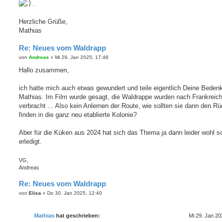
.
Herzliche Grüße,
Mathias
Re: Neues vom Waldrapp
B
von
Andreas
»
Mi 29. Jan 2025, 17:48
e
i
Hallo zusammen,
t
r
a
ich hatte mich auch etwas gewundert und teile eigentlich Deine Beden
g
Mathias. Im Film wurde gesagt, die Waldrappe wurden nach Frankreic
verbracht ... Also kein Anlernen der Route, wie sollten sie dann den R
finden in die ganz neu etablierte Kolonie?
Aber für die Küken aus 2024 hat sich das Thema ja dann leider wohl s
erledigt.
VG,
Andreas
Re: Neues vom Waldrapp
B
von
Elisa
»
Do 30. Jan 2025, 12:40
e
i
t
Mathias
hat geschrieben:
Mi 29. Jan 20
r