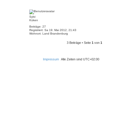
n
N
a
c
Sylvi
h
Küken
o
b
Beiträge:
27
e
Registriert:
Sa 19. Mai 2012, 21:43
Wohnort:
Land Brandenburg
n
N
3 Beiträge • Seite
1
von
1
a
c
h
o
Impressum
Alle Zeiten sind
UTC+02:00
b
e
n