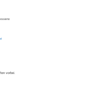
ressierte
el
ten vorbei.