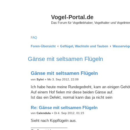
Vogel-Portal.de
Das Forum für Vogelliebhaber, Vogelhalter und Vogelinte
FAQ
Foren-Übersicht
Geflügel, Wachteln und Tauben
Wasservög
Gänse mit seltsamen Flügeln
Gänse mit seltsamen Flügeln
B
von
Sylvi
»
Mo 3. Sep 2012, 22:09
e
i
Ich habe heute meine Rundegedreht, kam an einigen Gehöf
t
Auf einem Hof fielen mir diese beiden Gänse auf.
r
a
Ist das ein Defekt, normal kann das ja nicht sein
g
Re: Gänse mit seltsamen Flügeln
B
von
Calendula
»
Di 4. Sep 2012, 01:15
e
i
Sieht nach Kippflügeln aus.
t
__________________
r