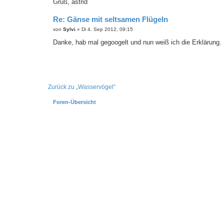
a
Gruß, astrid
g
Re: Gänse mit seltsamen Flügeln
B
von
Sylvi
»
Di 4. Sep 2012, 09:15
e
i
Danke, hab mal gegoogelt und nun weiß ich die Erklärung.
t
r
a
g
Zurück zu „Wasservögel“
Foren-Übersicht