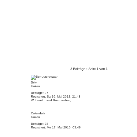
3 Beiträge • Seite
1
von
1
Sylvi
Küken
Beiträge:
27
Registriert:
Sa 19. Mai 2012, 21:43
Wohnort:
Land Brandenburg
N
a
Calendula
c
Küken
h
Beiträge:
28
o
Registriert:
Mo 17. Mai 2010, 03:49
b
e