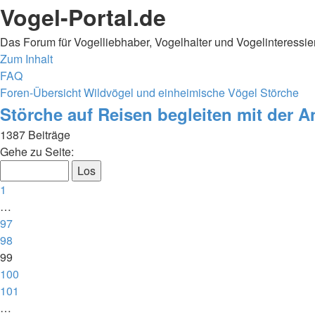
Vogel-Portal.de
Das Forum für Vogelliebhaber, Vogelhalter und Vogelinteressie
Zum Inhalt
FAQ
Foren-Übersicht
Wildvögel und einheimische Vögel
Störche
Störche auf Reisen begleiten mit der 
1387 Beiträge
Seite
Gehe zu Seite:
99
von
Vorherige
1
139
…
97
98
99
100
101
…