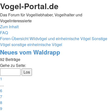
Vogel-Portal.de
Das Forum für Vogelliebhaber, Vogelhalter und
Vogelinteressierte
Zum Inhalt
FAQ
Foren-Übersicht
Wildvögel und einheimische Vögel
Sonstige
Vögel
sonstige einheimische Vögel
Neues vom Waldrapp
92 Beiträge
Seite
Gehe zu Seite:
10
von
Vorherige
1
10
…
6
7
8
9