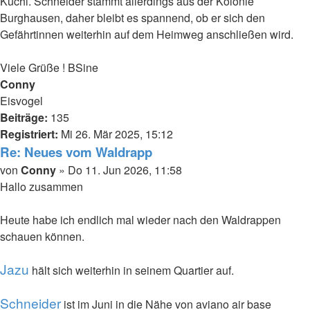
Kuchl. Schneider stammt allerdings aus der Kolonie
Burghausen, daher bleibt es spannend, ob er sich den
Gefährtinnen weiterhin auf dem Heimweg anschließen wird.
Viele Grüße ! BSine
Nach
Conny
oben
Eisvogel
Beiträge:
135
Registriert:
Mi 26. Mär 2025, 15:12
Re: Neues vom Waldrapp
Beitrag
von
Conny
»
Do 11. Jun 2026, 11:58
Hallo zusammen
Heute habe ich endlich mal wieder nach den Waldrappen
schauen können.
Jazu
hält sich weiterhin in seinem Quartier auf.
Schneider
ist im Juni in die Nähe von aviano air base