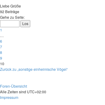
Liebe Grüße
Nach
92 Beiträge
oben
Seite
Gehe zu Seite:
10
von
Vorherige
1
10
…
6
7
8
9
10
Zurück zu „sonstige einheimische Vögel“
Foren-Übersicht
Alle Zeiten sind
UTC+02:00
Impressum