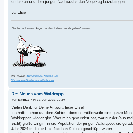
entlassen und dem jungen Nachwuchs den Vogelzug beizubringen.
LG Elisa
„Suche die kleinen Dinge, die dem Leben Freude geben.“
Konfuzius
Homepage:
Storchennest Kirchzarten
Webcam zum Storchennest in Kirchzarten
Re: Neues vom Waldrapp
B
von
Mathias
»
Mi 29. Jan 2025, 16:20
e
i
Vielen Dank für Deine Antwort, liebe Elisa!
t
Ich hatte schon auf dem Schirm, dass es mittlerweile eine ganze Men
r
a
Waldrappen wieder gibt. Was mich gewundert hat, war nur der (aus me
g
Sicht) große Eingriff in die Population der jungen Waldrappe, die gerad
Jahr 2024 in dieser Fels-Nischen-Kolonie geschlüpft waren.