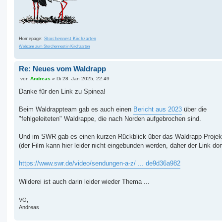
Homepage:
Storchennest Kirchzarten
Webcam zum Storchennest in Kirchzarten
Re: Neues vom Waldrapp
B
von
Andreas
»
Di 28. Jan 2025, 22:49
e
i
Danke für den Link zu Spinea!
t
r
a
Beim Waldrappteam gab es auch einen
Bericht aus 2023
über die
g
"fehlgeleiteten" Waldrappe, die nach Norden aufgebrochen sind.
Und im SWR gab es einen kurzen Rückblick über das Waldrapp-Projek
(der Film kann hier leider nicht eingebunden werden, daher der Link dort
https://www.swr.de/video/sendungen-a-z/ ... de9d36a982
Wilderei ist auch darin leider wieder Thema ...
VG,
Andreas