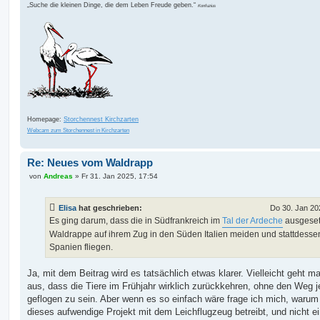
„Suche die kleinen Dinge, die dem Leben Freude geben.“
Konfuzius
Homepage:
Storchennest Kirchzarten
Webcam zum Storchennest in Kirchzarten
Re: Neues vom Waldrapp
B
von
Andreas
»
Fr 31. Jan 2025, 17:54
e
i
t
Elisa
hat geschrieben:
Do 30. Jan 20
r
a
Es ging darum, dass die in Südfrankreich im
Tal der Ardeche
ausgeset
g
Waldrappe auf ihrem Zug in den Süden Italien meiden und stattdesse
Spanien fliegen.
Ja, mit dem Beitrag wird es tatsächlich etwas klarer. Vielleicht geht 
aus, dass die Tiere im Frühjahr wirklich zurückkehren, ohne den Weg j
geflogen zu sein. Aber wenn es so einfach wäre frage ich mich, waru
dieses aufwendige Projekt mit dem Leichflugzeug betreibt, und nicht e