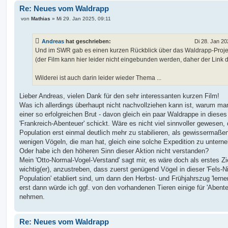
Re: Neues vom Waldrapp
B
von
Mathias
»
Mi 29. Jan 2025, 09:11
e
i
t
Andreas
hat geschrieben:
Di 28. Jan 20
r
a
Und im SWR gab es einen kurzen Rückblick über das Waldrapp-Proje
g
(der Film kann hier leider nicht eingebunden werden, daher der Link d
Wilderei ist auch darin leider wieder Thema ...
Lieber Andreas, vielen Dank für den sehr interessanten kurzen Film!
Was ich allerdings überhaupt nicht nachvollziehen kann ist, warum ma
einer so erfolgreichen Brut - davon gleich ein paar Waldrappe in dieses
'Frankreich-Abenteuer' schickt. Wäre es nicht viel sinnvoller gewesen, 
Population erst einmal deutlich mehr zu stabilieren, als gewissermaße
wenigen Vögeln, die man hat, gleich eine solche Expedition zu unter
Oder habe ich den höheren Sinn dieser Aktion nicht verstanden?
Mein 'Otto-Normal-Vogel-Verstand' sagt mir, es wäre doch als erstes Zi
wichtig(er), anzustreben, dass zuerst genügend Vögel in dieser 'Fels-
Population' etabliert sind, um dann den Herbst- und Frühjahrszug 'lerne
erst dann würde ich ggf. von den vorhandenen Tieren einige für 'Abente
nehmen.
Re: Neues vom Waldrapp