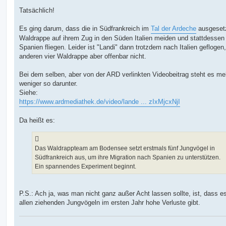
Tatsächlich!
Es ging darum, dass die in Südfrankreich im
Tal der Ardeche
ausgeset
Waldrappe auf ihrem Zug in den Süden Italien meiden und stattdessen
Spanien fliegen. Leider ist "Landi" dann trotzdem nach Italien geflogen,
anderen vier Waldrappe aber offenbar nicht.
Bei dem selben, aber von der ARD verlinkten Videobeitrag steht es me
weniger so darunter.
Siehe:
https://www.ardmediathek.de/video/lande ... zIxMjcxNjI
Da heißt es:
Das Waldrappteam am Bodensee setzt erstmals fünf Jungvögel in
Südfrankreich aus, um ihre Migration nach Spanien zu unterstützen.
Ein spannendes Experiment beginnt.
P.S.: Ach ja, was man nicht ganz außer Acht lassen sollte, ist, dass es
allen ziehenden Jungvögeln im ersten Jahr hohe Verluste gibt.