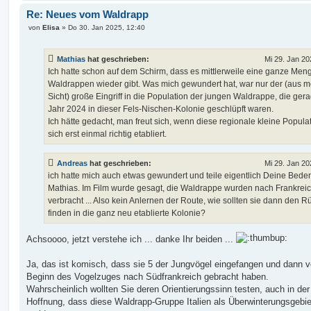
Re: Neues vom Waldrapp
B
von
Elisa
»
Do 30. Jan 2025, 12:40
e
i
t
Mathias
hat geschrieben:
Mi 29. Jan 20
r
a
Ich hatte schon auf dem Schirm, dass es mittlerweile eine ganze Men
g
Waldrappen wieder gibt. Was mich gewundert hat, war nur der (aus m
Sicht) große Eingriff in die Population der jungen Waldrappe, die ger
Jahr 2024 in dieser Fels-Nischen-Kolonie geschlüpft waren.
Ich hätte gedacht, man freut sich, wenn diese regionale kleine Popula
sich erst einmal richtig etabliert.
Andreas
hat geschrieben:
Mi 29. Jan 20
ich hatte mich auch etwas gewundert und teile eigentlich Deine Bede
Mathias. Im Film wurde gesagt, die Waldrappe wurden nach Frankrei
verbracht ... Also kein Anlernen der Route, wie sollten sie dann den 
finden in die ganz neu etablierte Kolonie?
Achsoooo, jetzt verstehe ich ... danke Ihr beiden ...
Ja, das ist komisch, dass sie 5 der Jungvögel eingefangen und dann v
Beginn des Vogelzuges nach Südfrankreich gebracht haben.
Wahrscheinlich wollten Sie deren Orientierungssinn testen, auch in der
Hoffnung, dass diese Waldrapp-Gruppe Italien als Überwinterungsgebie