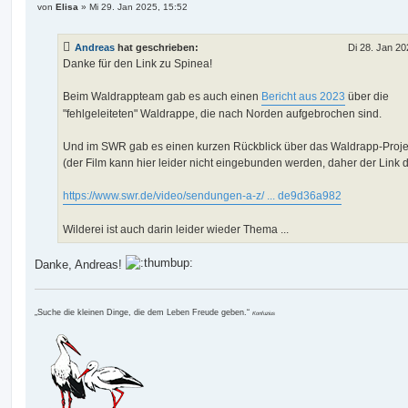
B
von
Elisa
»
Mi 29. Jan 2025, 15:52
e
i
t
Andreas
hat geschrieben:
Di 28. Jan 20
r
a
Danke für den Link zu Spinea!
g
Beim Waldrappteam gab es auch einen
Bericht aus 2023
über die
"fehlgeleiteten" Waldrappe, die nach Norden aufgebrochen sind.
Und im SWR gab es einen kurzen Rückblick über das Waldrapp-Proje
(der Film kann hier leider nicht eingebunden werden, daher der Link d
https://www.swr.de/video/sendungen-a-z/ ... de9d36a982
Wilderei ist auch darin leider wieder Thema ...
Danke, Andreas!
„Suche die kleinen Dinge, die dem Leben Freude geben.“
Konfuzius