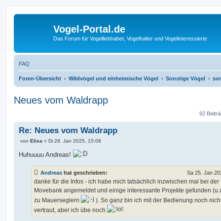
Vogel-Portal.de
Das Forum für Vogelliebhaber, Vogelhalter und Vogelinteressierte
FAQ
Foren-Übersicht
Wildvögel und einheimische Vögel
Sonstige Vögel
son
Neues vom Waldrapp
92 Beitr
Re: Neues vom Waldrapp
B
von
Elisa
»
Di 28. Jan 2025, 15:08
e
i
Huhuuuu Andreas!
t
r
a
Andreas
hat geschrieben:
Sa 25. Jan 20
g
danke für die Infos - ich habe mich tatsächlich inzwischen mal bei der
Movebank angemeldet und einige interessante Projekte gefunden (u.
zu Mauerseglern
). So ganz bin ich mit der Bedienung noch nich
vertraut, aber ich übe noch