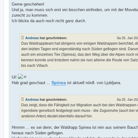
Gerne geschehen!
Und ja, man muss sich erst ein bisschen einfinden, um mit der Moveb
zurecht zu kommen.
Ich blicke da auch noch nicht ganz durch.
Andreas
hat geschrieben:
Sa 25. Jan 20
Das Waldrappteam hat übrigens von einigen Waldrappen berichtet, di
den letzten Tagen erst eigenständig nach Süden geflogen sind. Darun
auch ein einzelnes Tier (Spinea), das den Weg über die Alpen noch n
kennen konnte und trotzdem nahm sie nun alleine die Route von Sal
bis nach Villach.
Ui!
Spinea
Hab grad geschaut ...
ist aktuell nördl. von Ljubljana.
Andreas
hat geschrieben:
Sa 25. Jan 20
Das zeigt, dass die Fähigkeit zur Migration auch bei den Waldrappen
irgendwie genetisch festgelegt sein muss - die Zugunruhe (auch bei v
anderen Arten) deutet ebenfalls darauf hin.
Hmmm ... es sei denn, der Waldrapp Spinea ist rein aus seinem Bauc
heraus nach Süden geflogen.