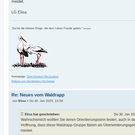
meidet.
LG Elisa
„Suche die kleinen Dinge, die dem Leben Freude geben.“
Konfuzius
Homepage:
Storchennest Kirchzarten
Webcam zum Storchennest in Kirchzarten
Re: Neues vom Waldrapp
B
von
Elisa
»
Do 30. Jan 2025, 12:59
e
i
t
Elisa
hat geschrieben:
Do 30. Jan 20
r
a
Wahrscheinlich wollten Sie deren Orientierungssinn testen, auch in d
g
Hoffnung, dass diese Waldrapp-Gruppe Italien als Überwinterungsgeb
meidet.