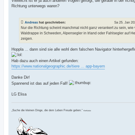
Vielleicht ist er ja auch anderen Vögeln gefolgt, die gerade in der richti
Richtung unterwegs waren?
Andreas
hat geschrieben:
Sa 25. Jan 20
Nur die Richtung scheint manchmal nicht ganz verankert zu sein, wie v
Waldrappe in Schweden, Alpensegler in Irland oder Fahlsegler auf H
zeigen.
Hoppla ... dann sind sie alle wohl dem falschen Navigator hinterhergefl
Hab dazu auch einen Artikel gefunden:
https://www.nationalgeographic.de/tiere ... app-bayern
Danke Dir!
Spannend ist das auf jeden Fall!
LG Elisa
„Suche die kleinen Dinge, die dem Leben Freude geben.“
Konfuzius