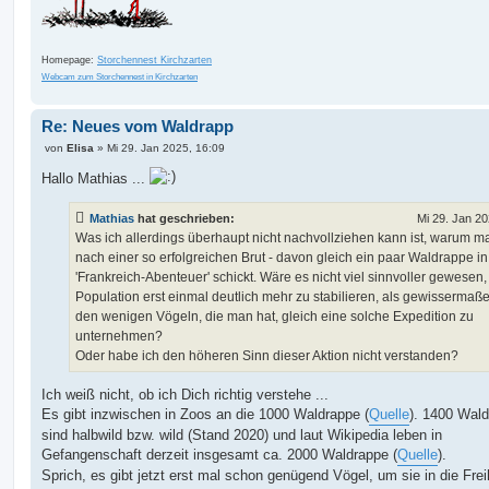
Homepage:
Storchennest Kirchzarten
Webcam zum Storchennest in Kirchzarten
Re: Neues vom Waldrapp
B
von
Elisa
»
Mi 29. Jan 2025, 16:09
e
i
Hallo Mathias ...
t
r
a
Mathias
hat geschrieben:
Mi 29. Jan 20
g
Was ich allerdings überhaupt nicht nachvollziehen kann ist, warum m
nach einer so erfolgreichen Brut - davon gleich ein paar Waldrappe in
'Frankreich-Abenteuer' schickt. Wäre es nicht viel sinnvoller gewesen,
Population erst einmal deutlich mehr zu stabilieren, als gewissermaße
den wenigen Vögeln, die man hat, gleich eine solche Expedition zu
unternehmen?
Oder habe ich den höheren Sinn dieser Aktion nicht verstanden?
Ich weiß nicht, ob ich Dich richtig verstehe ...
Es gibt inzwischen in Zoos an die 1000 Waldrappe (
Quelle
). 1400 Wal
sind halbwild bzw. wild (Stand 2020) und laut Wikipedia leben in
Gefangenschaft derzeit insgesamt ca. 2000 Waldrappe (
Quelle
).
Sprich, es gibt jetzt erst mal schon genügend Vögel, um sie in die Frei