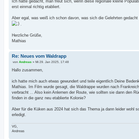
Ich hätte gedacht, man freut sich, wenn diese regionale kleine Populat
erst einmal richtig etabliert.
Aber egal, was weiß ich schon davon, was sich die Gelehrten gedacht
.
Herzliche Grüße,
Mathias
Re: Neues vom Waldrapp
B
von
Andreas
»
Mi 29. Jan 2025, 17:48
e
i
Hallo zusammen,
t
r
a
ich hatte mich auch etwas gewundert und teile eigentlich Deine Beden
g
Mathias. Im Film wurde gesagt, die Waldrappe wurden nach Frankreic
verbracht ... Also kein Anlernen der Route, wie sollten sie dann den R
finden in die ganz neu etablierte Kolonie?
Aber für die Küken aus 2024 hat sich das Thema ja dann leider wohl s
erledigt.
VG,
Andreas