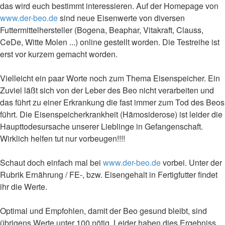
das wird euch bestimmt interessieren. Auf der Homepage von
www.der-beo.de
sind neue Eisenwerte von diversen
Futtermittelhersteller (Bogena, Beaphar, Vitakraft, Clauss,
CeDe, Witte Molen ...) online gestellt worden. Die Testreihe ist
erst vor kurzem gemacht worden.
Vielleicht ein paar Worte noch zum Thema Eisenspeicher. Ein
Zuviel läßt sich von der Leber des Beo nicht verarbeiten und
das führt zu einer Erkrankung die fast immer zum Tod des Beos
führt. Die Eisenspeicherkrankheit (Hämosiderose) ist leider die
Haupttodesursache unserer Lieblinge in Gefangenschaft.
Wirklich helfen tut nur vorbeugen!!!!
Schaut doch einfach mal bei
www.der-beo.de
vorbei. Unter der
Rubrik Ernährung / FE-, bzw. Eisengehalt in Fertigfutter findet
ihr die Werte.
Optimal und Empfohlen, damit der Beo gesund bleibt, sind
übrigens Werte unter 100 nötig. Leider haben dies Ergebniss