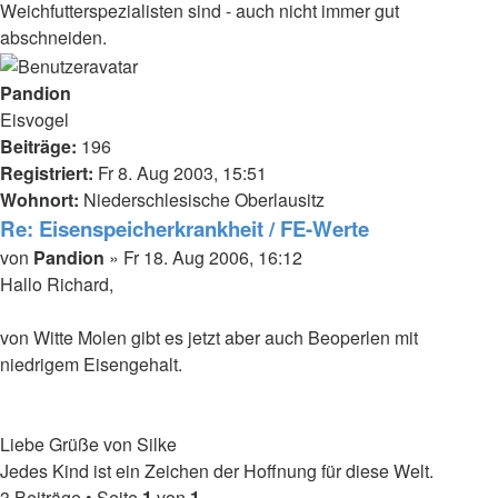
Weichfutterspezialisten sind - auch nicht immer gut
abschneiden.
Nach
oben
Pandion
Eisvogel
Beiträge:
196
Registriert:
Fr 8. Aug 2003, 15:51
Wohnort:
Niederschlesische Oberlausitz
Re: Eisenspeicherkrankheit / FE-Werte
Beitrag
von
Pandion
»
Fr 18. Aug 2006, 16:12
Hallo Richard,
von Witte Molen gibt es jetzt aber auch Beoperlen mit
niedrigem Eisengehalt.
Liebe Grüße von Silke
Jedes Kind ist ein Zeichen der Hoffnung für diese Welt.
Nach
3 Beiträge • Seite
1
von
1