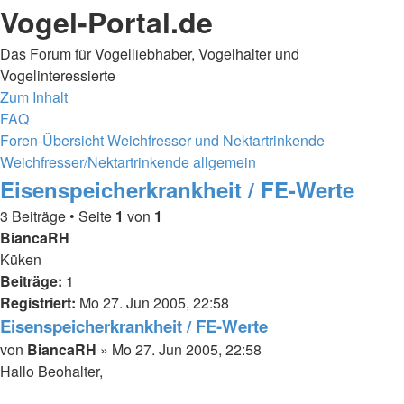
Vogel-Portal.de
Das Forum für Vogelliebhaber, Vogelhalter und
Vogelinteressierte
Zum Inhalt
FAQ
Foren-Übersicht
Weichfresser und Nektartrinkende
Weichfresser/Nektartrinkende allgemein
Eisenspeicherkrankheit / FE-Werte
3 Beiträge • Seite
1
von
1
BiancaRH
Küken
Beiträge:
1
Registriert:
Mo 27. Jun 2005, 22:58
Eisenspeicherkrankheit / FE-Werte
Beitrag
von
BiancaRH
»
Mo 27. Jun 2005, 22:58
Hallo Beohalter,