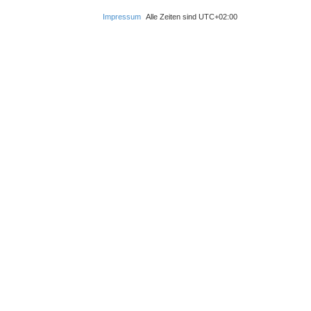
o
Impressum
Alle Zeiten sind
UTC+02:00
b
e
n