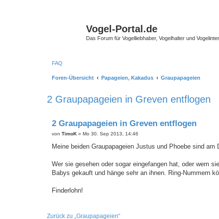
Vogel-Portal.de
Das Forum für Vogelliebhaber, Vogelhalter und Vogelinte
FAQ
Foren-Übersicht
Papageien, Kakadus
Graupapageien
2 Graupapageien in Greven entflogen
2 Graupapageien in Greven entflogen
B
von
TimoK
»
Mo 30. Sep 2013, 14:46
e
i
Meine beiden Graupapageien Justus und Phoebe sind am Don
t
r
a
Wer sie gesehen oder sogar eingefangen hat, oder wem sie e
g
Babys gekauft und hänge sehr an ihnen. Ring-Nummern könn
Finderlohn!
Zurück zu „Graupapageien“