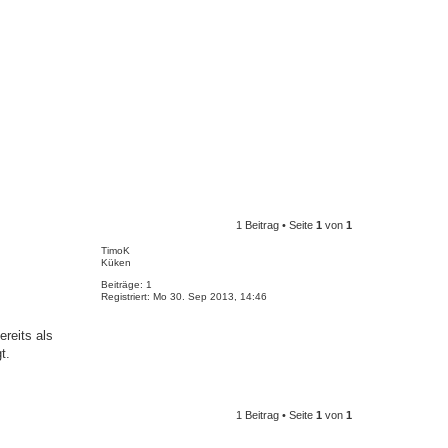
1 Beitrag • Seite
1
von
1
TimoK
Küken
Beiträge:
1
Registriert:
Mo 30. Sep 2013, 14:46
reits als
t.
N
1 Beitrag • Seite
1
von
1
a
c
h