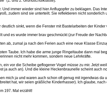
e" (1. und 2. Grundschulklasse).
. Und immer wieder sind hier Anflugopfer zu beklagen. Das Inte
 groß, zudem sind sie unterteilt. Sie reflektieren nicht sonder
r deutlich sinkt, wenn die Fenster mit Bastelarbeiten der Kinder 
ilt und es wurde immer brav geschmückt (zur Freude der Nachb
ten ab, zumal ja nach den Ferien auch eine neue Klasse Einzug 
toten Taube. Ich habe die arme junge Ringeltaube dann mal beg
rerinnen nicht mehr kommen, sondern neue Lehrkräfte.
, ein vor die Scheibe geflogener Vogel müsse zu mir. Jetzt wei
rbst ja auch an). Und die kleine Heckenbraunelle scheint auc
nen mich ja und waren auch schon oft genug mit irgendwas da un
breitet hat, wir seien gräßliche Kinderhasser). Ich glaube, na
m 197. Mal erzählt!