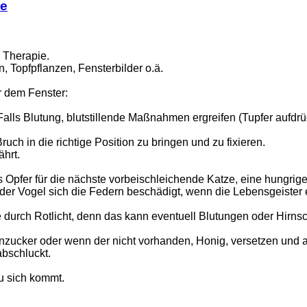
se
e Therapie.
, Topfpflanzen, Fensterbilder o.ä.
r dem Fenster:
Blutung, blutstillende Maßnahmen ergreifen (Tupfer aufdrücken
ch in die richtige Position zu bringen und zu fixieren.
hrt.
s Opfer für die nächste vorbeischleichende Katze, eine hungrige
 der Vogel sich die Federn beschädigt, wenn die Lebensgeiste
durch Rotlicht, denn das kann eventuell Blutungen oder Hirnsc
zucker oder wenn der nicht vorhanden, Honig, versetzen und a
abschluckt.
zu sich kommt.