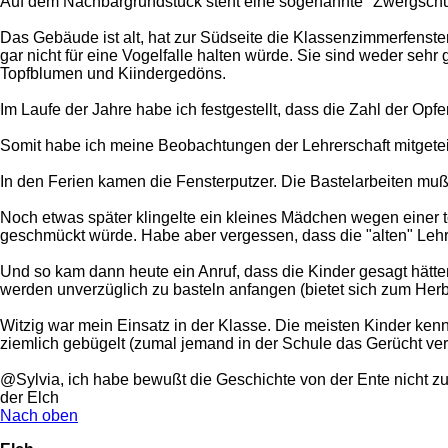
Auf dem Nachbargrundstück steht eine sogenannte "Zwergschul
Das Gebäude ist alt, hat zur Südseite die Klassenzimmerfenster
gar nicht für eine Vogelfalle halten würde. Sie sind weder sehr
Topfblumen und Kiindergedöns.
Im Laufe der Jahre habe ich festgestellt, dass die Zahl der Opfe
Somit habe ich meine Beobachtungen der Lehrerschaft mitgete
In den Ferien kamen die Fensterputzer. Die Bastelarbeiten muß
Noch etwas später klingelte ein kleines Mädchen wegen einer 
geschmückt würde. Habe aber vergessen, dass die "alten" Leh
Und so kam dann heute ein Anruf, dass die Kinder gesagt hätten
werden unverzüglich zu basteln anfangen (bietet sich zum He
Witzig war mein Einsatz in der Klasse. Die meisten Kinder ken
ziemlich gebügelt (zumal jemand in der Schule das Gerücht ver
@Sylvia, ich habe bewußt die Geschichte von der Ente nicht zu
der Elch
Nach oben