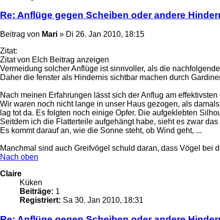
Re: Anflüge gegen Scheiben oder andere Hinder
Beitrag
von
Mari
»
Di 26. Jan 2010, 18:15
Zitat:
Zitat von Elch Beitrag anzeigen
Vermeidung solcher Anflüge ist sinnvoller, als die nachfolgend
Daher die fenster als Hindernis sichtbar machen durch Gardinen
Nach meinen Erfahrungen lässt sich der Anflug am effektivsten
Wir waren noch nicht lange in unser Haus gezogen, als damals
lag tot da. Es folgten noch einige Opfer. Die aufgeklebten Sil
Seitdem ich die Flatterteile aufgehängt habe, sieht es zwar da
Es kommt darauf an, wie die Sonne steht, ob Wind geht, ...
Manchmal sind auch Greifvögel schuld daran, dass Vögel bei de
Nach oben
Claire
Küken
Beiträge:
1
Registriert:
Sa 30. Jan 2010, 18:31
Re: Anflüge gegen Scheiben oder andere Hinder