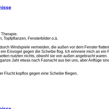
nisse
e Therapie.
, Topfpflanzen, Fensterbilder o.ä.
 durch Windspiele vermeiden, die außen vor dem Fenster flatter
 ein Eisvogel gegen die Scheibe flog. Ich erinnere mich an ei
houetten nutzten nichts, obwohl sie von außen angebracht waren.
s ganze Jahr etwas nach Fasnacht aus bei uns, aber Anflüge sin
r Flucht kopflos gegen eine Scheibe fliegen.
nisse