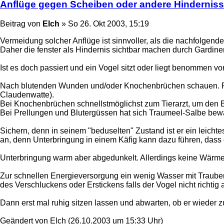
Anflüge gegen Scheiben oder andere Hindernis
Beitrag
von
Elch
»
So 26. Okt 2003, 15:19
Vermeidung solcher Anflüge ist sinnvoller, als die nachfolgend
Daher die fenster als Hindernis sichtbar machen durch Gardinen
Ist es doch passiert und ein Vogel sitzt oder liegt benommen vo
Nach blutenden Wunden und/oder Knochenbrüchen schauen. Falls 
Claudenwatte).
Bei Knochenbrüchen schnellstmöglichst zum Tierarzt, um den Bru
Bei Prellungen und Blutergüssen hat sich Traumeel-Salbe bewä
Sichern, denn in seinem "beduselten" Zustand ist er ein leichte
an, denn Unterbringung in einem Käfig kann dazu führen, dass
Unterbringung warm aber abgedunkelt. Allerdings keine Wärme 
Zur schnellen Energieversorgung ein wenig Wasser mit Trauben
des Verschluckens oder Erstickens falls der Vogel nicht richtig 
Dann erst mal ruhig sitzen lassen und abwarten, ob er wieder 
Geändert von Elch (26.10.2003 um 15:33 Uhr)