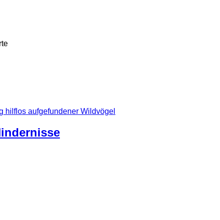
rte
g hilflos aufgefundener Wildvögel
indernisse