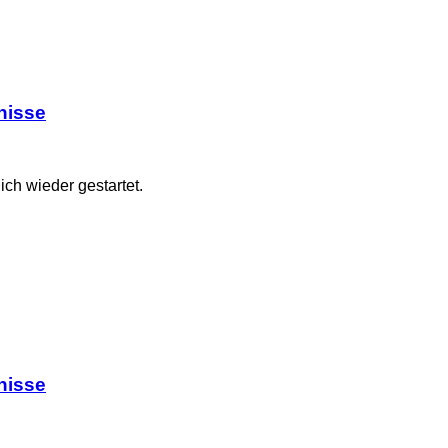
nisse
ch wieder gestartet.
nisse