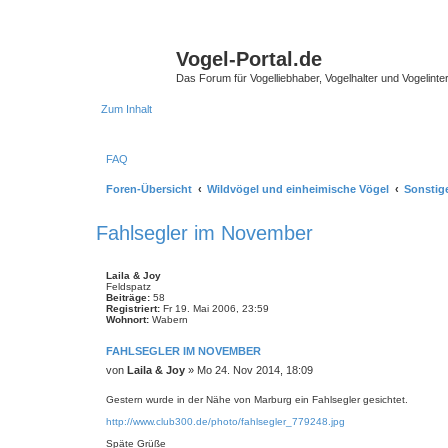
Vogel-Portal.de
Das Forum für Vogelliebhaber, Vogelhalter und Vogelinte
Zum Inhalt
FAQ
Foren-Übersicht
Wildvögel und einheimische Vögel
Sonstig
Fahlsegler im November
Laila & Joy
Feldspatz
Beiträge:
58
Registriert:
Fr 19. Mai 2006, 23:59
Wohnort:
Wabern
FAHLSEGLER IM NOVEMBER
B
von
Laila & Joy
»
Mo 24. Nov 2014, 18:09
e
i
Gestern wurde in der Nähe von Marburg ein Fahlsegler gesichtet.
t
http://www.club300.de/photo/fahlsegler_779248.jpg
r
a
Späte Grüße