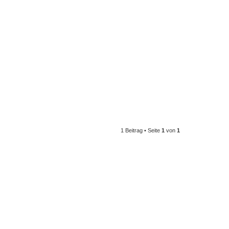
1 Beitrag • Seite
1
von
1