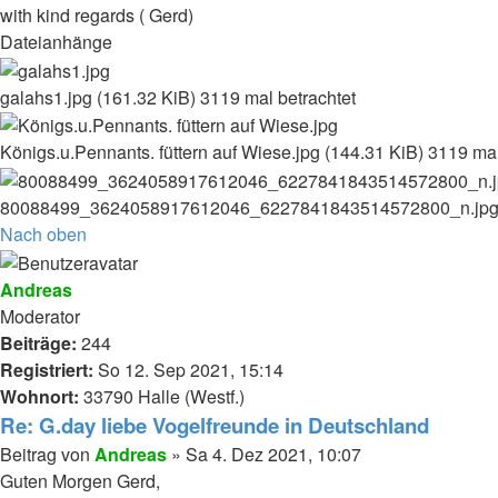
with kind regards ( Gerd)
Dateianhänge
galahs1.jpg (161.32 KiB) 3119 mal betrachtet
Königs.u.Pennants. füttern auf Wiese.jpg (144.31 KiB) 3119 mal
80088499_3624058917612046_6227841843514572800_n.jpg (1
Nach oben
Andreas
Moderator
Beiträge:
244
Registriert:
So 12. Sep 2021, 15:14
Wohnort:
33790 Halle (Westf.)
Re: G.day liebe Vogelfreunde in Deutschland
Beitrag
von
Andreas
»
Sa 4. Dez 2021, 10:07
Guten Morgen Gerd,