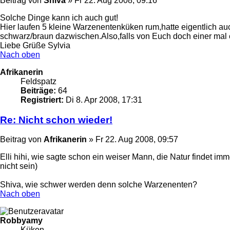
Beitrag
von
Shiva
»
Fr 22. Aug 2008, 09:16
Solche Dinge kann ich auch gut!
Hier laufen 5 kleine Warzenentenküken rum,hatte eigentlich auch
schwarz/braun dazwischen.Also,falls von Euch doch einer mal
Liebe Grüße Sylvia
Nach oben
Afrikanerin
Feldspatz
Beiträge:
64
Registriert:
Di 8. Apr 2008, 17:31
Re: Nicht schon wieder!
Beitrag
von
Afrikanerin
»
Fr 22. Aug 2008, 09:57
Elli hihi, wie sagte schon ein weiser Mann, die Natur findet i
nicht sein)
Shiva, wie schwer werden denn solche Warzenenten?
Nach oben
Robbyamy
Küken