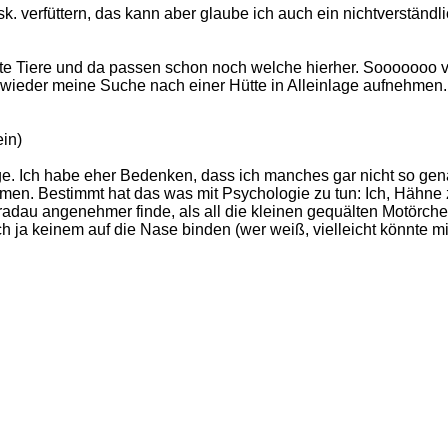
gsk. verfüttern, das kann aber glaube ich auch ein nichtverständli
te Tiere und da passen schon noch welche hierher. Sooooooo viel
wieder meine Suche nach einer Hütte in Alleinlage aufnehmen.
ein)
Frage. Ich habe eher Bedenken, dass ich manches gar nicht so ge
. Bestimmt hat das was mit Psychologie zu tun: Ich, Hähne zü
adau angenehmer finde, als all die kleinen gequälten Motörche
ja keinem auf die Nase binden (wer weiß, vielleicht könnte 