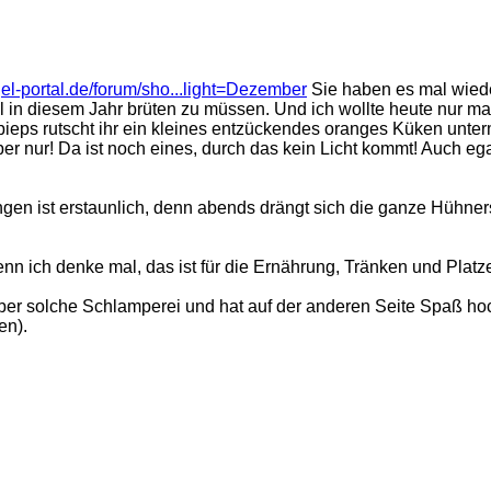
el-portal.de/forum/sho...light=Dezember
Sie haben es mal wiede
Mal in diesem Jahr brüten zu müssen. Und ich wollte heute nur 
s rutscht ihr ein kleines entzückendes oranges Küken unterm Fl
ber nur! Da ist noch eines, durch das kein Licht kommt! Auch egal
ngen ist erstaunlich, denn abends drängt sich die ganze Hühner
enn ich denke mal, das ist für die Ernährung, Tränken und Platz
 über solche Schlamperei und hat auf der anderen Seite Spaß ho
en).