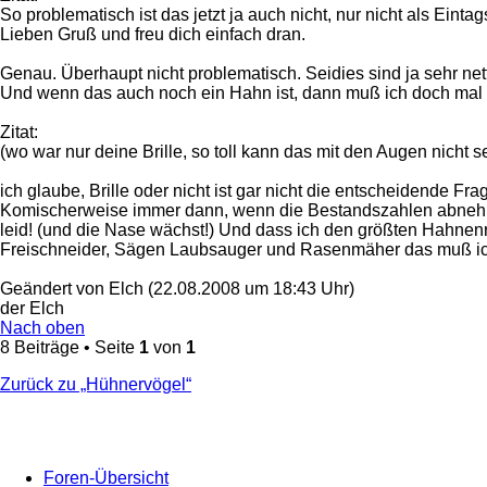
So problematisch ist das jetzt ja auch nicht, nur nicht als Einta
Lieben Gruß und freu dich einfach dran.
Genau. Überhaupt nicht problematisch. Seidies sind ja sehr net
Und wenn das auch noch ein Hahn ist, dann muß ich doch mal 
Zitat:
(wo war nur deine Brille, so toll kann das mit den Augen nicht s
ich glaube, Brille oder nicht ist gar nicht die entscheidende 
Komischerweise immer dann, wenn die Bestandszahlen abnehmen
leid! (und die Nase wächst!) Und dass ich den größten Hahnenr
Freischneider, Sägen Laubsauger und Rasenmäher das muß ich 
Geändert von Elch (22.08.2008 um 18:43 Uhr)
der Elch
Nach oben
8 Beiträge • Seite
1
von
1
Zurück zu „Hühnervögel“
Foren-Übersicht