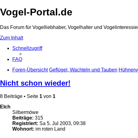
Vogel-Portal.de
Das Forum für Vogelliebhaber, Vogelhalter und Vogelinteressie
Zum Inhalt
Schnellzugriff
FAQ
Foren-Übersicht
Geflügel, Wachteln und Tauben
Hühnerv
Nicht schon wieder!
8 Beiträge • Seite
1
von
1
Elch
Silbermöwe
Beiträge:
315
Registriert:
Sa 5. Jul 2003, 09:38
Wohnort:
im roten Land