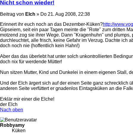
Nicht schon wieder!
Beitrag
von
Elch
»
Do 21. Aug 2008, 22:38
Erinnert ihr euch noch an das Dezember-Küken?
http://www.vog
Gipseiern, seit ein paar Tagen meinte die "Rote" zum dritten 
motzend zog sie ihrer Wege. Dann "Kragenhuhn" und plumps, piep
durchleuchtet, alle frisch, keine Gefahr im Verzug. Dachte ich a
doch noch nie (hoffentlich kein Hahn!)
Aber das das überlebt hat unter solch unkontrollierten Bedingu
doch nix für werdende Mütter!
Nun sitzen Mutter, Kind und Dunkelei in einem eigenen Stall, d
Und der Elch ärgert sich auf der einen Seite ganz schrecklich
anderen Seite verfüttert er gnadenlos Eintagsküken an die Falk
Erklär mir einer die Elche!
der Elch
Nach oben
Robbyamy
Küken