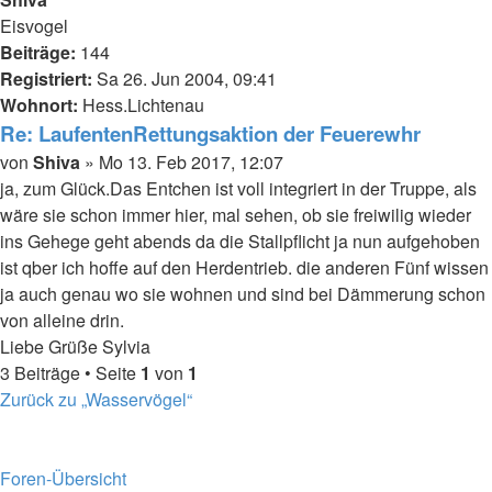
Eisvogel
Beiträge:
144
Registriert:
Sa 26. Jun 2004, 09:41
Wohnort:
Hess.Lichtenau
Re: LaufentenRettungsaktion der Feuerewhr
Beitrag
von
Shiva
»
Mo 13. Feb 2017, 12:07
ja, zum Glück.Das Entchen ist voll integriert in der Truppe, als
wäre sie schon immer hier, mal sehen, ob sie freiwilig wieder
ins Gehege geht abends da die Stallpflicht ja nun aufgehoben
ist qber ich hoffe auf den Herdentrieb. die anderen Fünf wissen
ja auch genau wo sie wohnen und sind bei Dämmerung schon
von alleine drin.
Liebe Grüße Sylvia
Nach
3 Beiträge • Seite
1
von
1
oben
Zurück zu „Wasservögel“
Foren-Übersicht