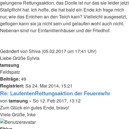
gelungene Rettungsaktion. das Doofe ist nur das sie leider jetzt
Stallpflicht hat. Ich hoffe, die hat bald ein Ende.Ich frage mich
nur, wie das Entchen an den Teich kam? Vielleicht ausgesetzt,
geflogen kann sie ja nicht sein und gelaufen wohl auch nicht.
Nebenan sind nur Einfamilienhäuser und der Friedhof.
Geändert von Shiva (05.02.2017 um 17:41 Uhr)
Liebe Grüße Sylvia
Nach
tamsung
oben
Feldspatz
Beiträge:
49
Registriert:
Sa 24. Mai 2014, 15:21
Re: LaufentenRettungsaktion der Feuerewhr
Beitrag
von
tamsung
»
So 12. Feb 2017, 13:12
Zum Glück ein gutes Ende, bravo!
Viele Grüße, Inke
Nach
oben
Shiva