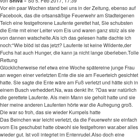
Beitrag
von
Shiva
»
So 5. Feb 2017, 17:39
Vor ein paar Wochen stand bei uns in der Zeitung, ebenso auf
Facebook, das die ortsansäßige Feuerwehr am Stadteigenen
Teich eine festgefrorene Laufente gerettet hat, Sie schubsten
die Ente mit einer Leiter vom Eis und waren ganz stolz als sie
von dannen watschelte.Als ich das gelesen hatte dachte ich
noch:"Wie blöd ist das jetzt? Laufente ist keine Wildente,der
Fuchs hat auch Hunger, die kann ja nicht lange überleben.Tolle
Rettung
Glücklicherweise rief etwa eine Woche spätereine junge Frau
an wegen einer verletzten Ente die sie am Feuerteich gesichtet
hatte. Sie sagte die Ente wäre am Fuß verletzt und hätte sich in
einem Busch verheddert.Na, was denkt Ihr. ?Das war natürlich
die gerettete Laufente. Als mein Mann sie geholt hatte und sie
hier meine anderen Laufenten hörte war die Aufregung groß.
Die war so froh, das sie wieder Kumpels hatte
Das Beinchen war leicht verletzt, da die Feuerwehr sie einfach
vom Eis geschubst hatte obwohl sie festgefroren war.aber alles
wieder gut. Ist voll integriet im Entenrudel.Also doch eine