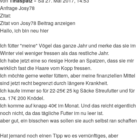
Beitrag
von
Tinaspatz
»
Sa 27. Mai 2017, 14:53
Anfrage Josy78
Zitat:
Zitat von Josy78 Beitrag anzeigen
Hallo, ich bin neu hier
Ich fütter "meine" Vögel das ganze Jahr und merke das sie im
Winter viel weniger fressen als das restliche Jahr.
Ich habe jetzt eine so riesige Horde an Spatzen, dass sie mir
wirklich fast die Haare vom Kopp fressen.
Ich möchte gerne weiter füttern, aber meine finanziellen Mittel
sind jetzt recht begrenzt durch längere Krankheit.
Ich kaufe immer so für 22-25€ 25 kg Säcke Streufutter und für
ca. 17€ 200 Knödel.
Ich komme auf knapp 40€ im Monat. Und das reicht eigentlich
noch nicht, da das tägliche Futter im nu leer ist.
aber gut, ein bisschen was sollen sie auch selbst ran schaffen
Hat jemand noch einen Tipp wo es vernünftiges, aber