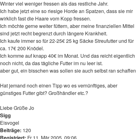
Winter viel weniger fressen als das restliche Jahr.
Ich habe jetzt eine so riesige Horde an Spatzen, dass sie mir
wirklich fast die Haare vom Kopp fressen.
Ich möchte gerne weiter füttern, aber meine finanziellen Mittel
sind jetzt recht begrenzt durch längere Krankheit.
Ich kaufe immer so für 22-25€ 25 kg Säcke Streufutter und für
ca. 17€ 200 Knödel.
Ich komme auf knapp 40€ im Monat. Und das reicht eigentlich
noch nicht, da das tägliche Futter im nu leer ist.
aber gut, ein bisschen was sollen sie auch selbst ran schaffen
Hat jemand noch einen Tipp wo es vernünftiges, aber
günstiges Futter gibt? Großhändler etc.?
Liebe Grüße Jo
Nach
Sigg
oben
Eisvogel
Beiträge:
120
Registriert:
Fr 11. Mär 2005, 09:06