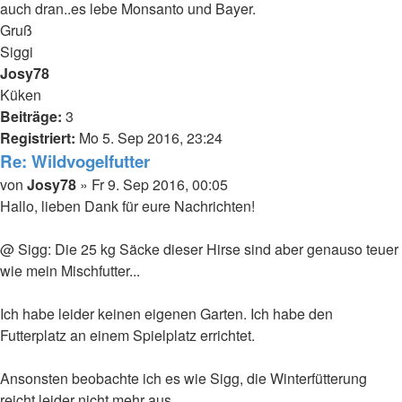
auch dran..es lebe Monsanto und Bayer.
Gruß
Siggi
Nach
Josy78
oben
Küken
Beiträge:
3
Registriert:
Mo 5. Sep 2016, 23:24
Re: Wildvogelfutter
Beitrag
von
Josy78
»
Fr 9. Sep 2016, 00:05
Hallo, lieben Dank für eure Nachrichten!
@ Sigg: Die 25 kg Säcke dieser Hirse sind aber genauso teuer
wie mein Mischfutter...
Ich habe leider keinen eigenen Garten. Ich habe den
Futterplatz an einem Spielplatz errichtet.
Ansonsten beobachte ich es wie Sigg, die Winterfütterung
reicht leider nicht mehr aus.