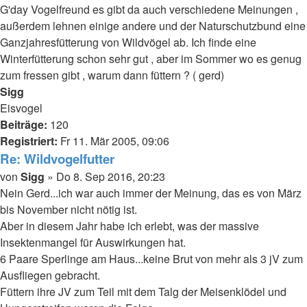
G'day Vogelfreund es gibt da auch verschiedene Meinungen ,
außerdem lehnen einige andere und der Naturschutzbund eine
Ganzjahresfütterung von Wildvögel ab. Ich finde eine
Winterfütterung schon sehr gut , aber im Sommer wo es genug
zum fressen gibt , warum dann füttern ? ( gerd)
Nach
Sigg
oben
Eisvogel
Beiträge:
120
Registriert:
Fr 11. Mär 2005, 09:06
Re: Wildvogelfutter
Beitrag
von
Sigg
»
Do 8. Sep 2016, 20:23
Nein Gerd...ich war auch immer der Meinung, das es von März
bis November nicht nötig ist.
Aber in diesem Jahr habe ich erlebt, was der massive
Insektenmangel für Auswirkungen hat.
6 Paare Sperlinge am Haus...keine Brut von mehr als 3 jV zum
Ausfliegen gebracht.
Füttern ihre JV zum Teil mit dem Talg der Meisenklödel und