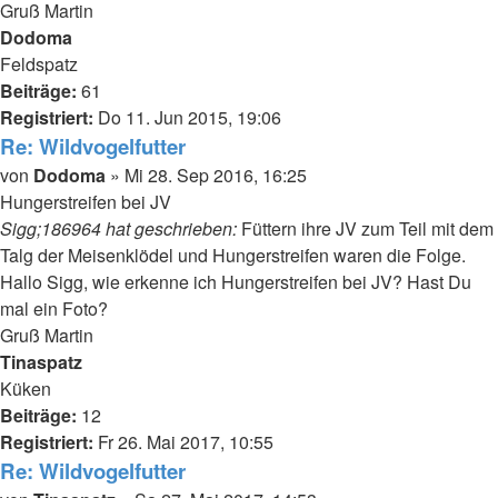
Gruß Martin
Nach
Dodoma
oben
Feldspatz
Beiträge:
61
Registriert:
Do 11. Jun 2015, 19:06
Re: Wildvogelfutter
Beitrag
von
Dodoma
»
Mi 28. Sep 2016, 16:25
Hungerstreifen bei JV
Sigg;186964 hat geschrieben:
Füttern ihre JV zum Teil mit dem
Talg der Meisenklödel und Hungerstreifen waren die Folge.
Hallo Sigg, wie erkenne ich Hungerstreifen bei JV? Hast Du
mal ein Foto?
Gruß Martin
Nach
Tinaspatz
oben
Küken
Beiträge:
12
Registriert:
Fr 26. Mai 2017, 10:55
Re: Wildvogelfutter