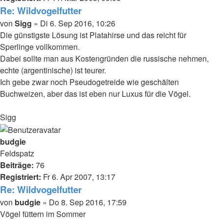
Re: Wildvogelfutter
Beitrag
von
Sigg
»
Di 6. Sep 2016, 10:26
Die günstigste Lösung ist Platahirse und das reicht für
Sperlinge vollkommen.
Dabei sollte man aus Kostengründen die russische nehmen,
echte (argentinische) ist teurer.
Ich gebe zwar noch Pseudogetreide wie geschälten
Buchweizen, aber das ist eben nur Luxus für die Vögel.
Sigg
Nach
oben
budgie
Feldspatz
Beiträge:
76
Registriert:
Fr 6. Apr 2007, 13:17
Re: Wildvogelfutter
Beitrag
von
budgie
»
Do 8. Sep 2016, 17:59
Vögel füttern im Sommer