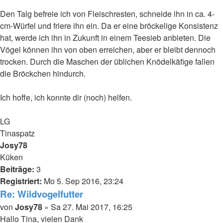
Den Talg befreie ich von Fleischresten, schneide ihn in ca. 4-
cm-Würfel und friere ihn ein. Da er eine bröckelige Konsistenz
hat, werde ich ihn in Zukunft in einem Teesieb anbieten. Die
Vögel können ihn von oben erreichen, aber er bleibt dennoch
trocken. Durch die Maschen der üblichen Knödelkäfige fallen
die Bröckchen hindurch.
Ich hoffe, ich konnte dir (noch) helfen.
LG
Tinaspatz
Nach
Josy78
oben
Küken
Beiträge:
3
Registriert:
Mo 5. Sep 2016, 23:24
Re: Wildvogelfutter
Beitrag
von
Josy78
»
Sa 27. Mai 2017, 16:25
Hallo Tina, vielen Dank