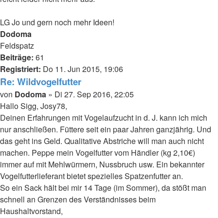
LG Jo und gern noch mehr Ideen!
Nach
Dodoma
oben
Feldspatz
Beiträge:
61
Registriert:
Do 11. Jun 2015, 19:06
Re: Wildvogelfutter
Beitrag
von
Dodoma
»
Di 27. Sep 2016, 22:05
Hallo Sigg, Josy78,
Deinen Erfahrungen mit Vogelaufzucht in d. J. kann ich mich
nur anschließen. Füttere seit ein paar Jahren ganzjährig. Und
das geht ins Geld. Qualitative Abstriche will man auch nicht
machen. Peppe mein Vogelfutter vom Händler (kg 2,10€)
immer auf mit Mehlwürmern, Nussbruch usw. Ein bekannter
Vogelfutterlieferant bietet spezielles Spatzenfutter an.
So ein Sack hält bei mir 14 Tage (im Sommer), da stößt man
schnell an Grenzen des Verständnisses beim
Haushaltvorstand,