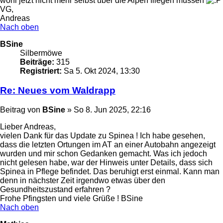
wohl jetzt nicht mehr selbst über die Alpen fliegen müssen
VG,
Andreas
Nach oben
BSine
Silbermöwe
Beiträge:
315
Registriert:
Sa 5. Okt 2024, 13:30
Re: Neues vom Waldrapp
Beitrag
von
BSine
»
So 8. Jun 2025, 22:16
Lieber Andreas,
vielen Dank für das Update zu Spinea ! Ich habe gesehen,
dass die letzten Ortungen im AT an einer Autobahn angezeigt
wurden und mir schon Gedanken gemacht. Was ich jedoch
nicht gelesen habe, war der Hinweis unter Details, dass sich
Spinea in Pflege befindet. Das beruhigt erst einmal. Kann man
denn in nächster Zeit irgendwo etwas über den
Gesundheitszustand erfahren ?
Frohe Pfingsten und viele Grüße ! BSine
Nach oben