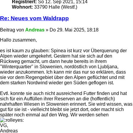
Registriert:
So 12. Sep 2021, 15:14
Wohnort:
33790 Halle (Westf.)
Re: Neues vom Waldrapp
Beitrag
von
Andreas
»
Do 29. Mai 2025, 18:18
Hallo zusammen,
es ist kaum zu glauben: Spinea ist kurz vor Überquerung der
Alpen wieder umgekehrt. Gestern hat sie sich auf den
Rückweg gemacht, um dann heute bereits in ihrem
"Winterquartier" in Slowenien, nordöstlich von Ljubljana,
wieder anzukommen. Ich kann mir das nur so erklären, dass
sie vor dem Regengebiet über den Alpen geflüchtet und mit
dem starken Nordwind wieder gen Süden geflogen ist.
Evtl. konnte sie auch nicht ausreichend Futter finden und hat
sich für ein Auffüllen ihrer Reserven an die (hoffentlich)
nahrhaften Wiesen in Slowenien erinnert. Sie wird wissen, was
gut für sie ist - vielleicht bleibt sie jetzt dort, oder macht sich
später noch einmal auf den Weg. Wir werden sehen
VG,
Andreas