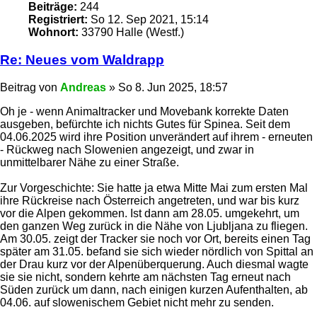
Beiträge:
244
Registriert:
So 12. Sep 2021, 15:14
Wohnort:
33790 Halle (Westf.)
Re: Neues vom Waldrapp
Beitrag
von
Andreas
»
So 8. Jun 2025, 18:57
Oh je - wenn Animaltracker und Movebank korrekte Daten
ausgeben, befürchte ich nichts Gutes für Spinea. Seit dem
04.06.2025 wird ihre Position unverändert auf ihrem - erneuten
- Rückweg nach Slowenien angezeigt, und zwar in
unmittelbarer Nähe zu einer Straße.
Zur Vorgeschichte: Sie hatte ja etwa Mitte Mai zum ersten Mal
ihre Rückreise nach Österreich angetreten, und war bis kurz
vor die Alpen gekommen. Ist dann am 28.05. umgekehrt, um
den ganzen Weg zurück in die Nähe von Ljubljana zu fliegen.
Am 30.05. zeigt der Tracker sie noch vor Ort, bereits einen Tag
später am 31.05. befand sie sich wieder nördlich von Spittal an
der Drau kurz vor der Alpenüberquerung. Auch diesmal wagte
sie sie nicht, sondern kehrte am nächsten Tag erneut nach
Süden zurück um dann, nach einigen kurzen Aufenthalten, ab
04.06. auf slowenischem Gebiet nicht mehr zu senden.