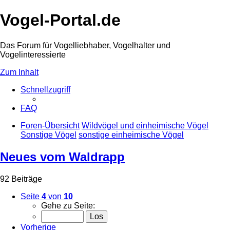
Vogel-Portal.de
Das Forum für Vogelliebhaber, Vogelhalter und
Vogelinteressierte
Zum Inhalt
Schnellzugriff
FAQ
Foren-Übersicht
Wildvögel und einheimische Vögel
Sonstige Vögel
sonstige einheimische Vögel
Neues vom Waldrapp
92 Beiträge
Seite
4
von
10
Gehe zu Seite:
Vorherige