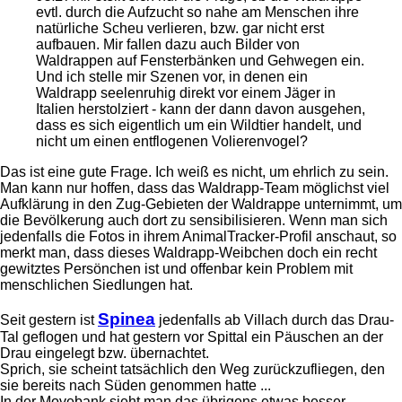
evtl. durch die Aufzucht so nahe am Menschen ihre
natürliche Scheu verlieren, bzw. gar nicht erst
aufbauen. Mir fallen dazu auch Bilder von
Waldrappen auf Fensterbänken und Gehwegen ein.
Und ich stelle mir Szenen vor, in denen ein
Waldrapp seelenruhig direkt vor einem Jäger in
Italien herstolziert - kann der dann davon ausgehen,
dass es sich eigentlich um ein Wildtier handelt, und
nicht um einen entflogenen Volierenvogel?
Das ist eine gute Frage. Ich weiß es nicht, um ehrlich zu sein.
Man kann nur hoffen, dass das Waldrapp-Team möglichst viel
Aufklärung in den Zug-Gebieten der Waldrappe unternimmt, um
die Bevölkerung auch dort zu sensibilisieren. Wenn man sich
jedenfalls die Fotos in ihrem AnimalTracker-Profil anschaut, so
merkt man, dass dieses Waldrapp-Weibchen doch ein recht
gewitztes Persönchen ist und offenbar kein Problem mit
menschlichen Siedlungen hat.
Spinea
Seit gestern ist
jedenfalls ab Villach durch das Drau-
Tal geflogen und hat gestern vor Spittal ein Päuschen an der
Drau eingelegt bzw. übernachtet.
Sprich, sie scheint tatsächlich den Weg zurückzufliegen, den
sie bereits nach Süden genommen hatte ...
In der Movebank sieht man das übrigens etwas besser