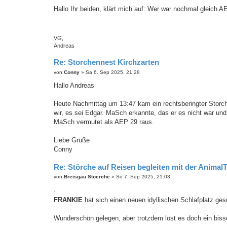
e
i
Hallo Ihr beiden, klärt mich auf: Wer war nochmal gleich 
t
r
a
g
VG,
Andreas
Re: Storchennest Kirchzarten
B
von
Conny
»
Sa 6. Sep 2025, 21:28
e
i
Hallo Andreas
t
r
a
Heute Nachmittag um 13:47 kam ein rechtsberingter Storch
g
wir, es sei Edgar. MaSch erkannte, das er es nicht war und
MaSch vermutet als AEP 29 raus.
Liebe Grüße
Conny
Re: Störche auf Reisen begleiten mit der Animal
B
von
Breisgau Stoerche
»
So 7. Sep 2025, 21:03
e
i
.
t
FRANKIE
hat sich einen neuen idyllischen Schlafplatz ges
r
a
g
Wunderschön gelegen, aber trotzdem löst es doch ein bis