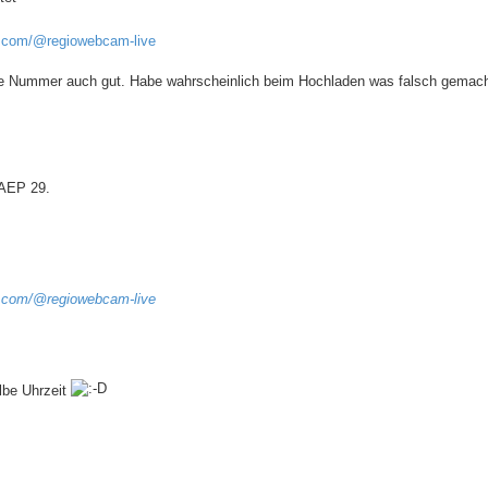
e.com/@regiowebcam-live
die Nummer auch gut. Habe wahrscheinlich beim Hochladen was falsch gemach
 AEP 29.
e.com/@regiowebcam-live
lbe Uhrzeit