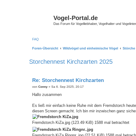
Vogel-Portal.de
Das Forum für Vogelliebhaber, Vogelhalter und Vogelinte
FAQ
Foren-Übersicht
Wildvögel und einheimische Vögel
Störche
Storchennest Kirchzarten 2025
Re: Storchennest Kirchzarten
B
von
Conny
»
Sa 6. Sep 2025, 20:17
e
i
Hallo zusammen
t
r
a
Es ließ mir einfach keine Ruhe mit dem Fremdstorch heut
g
diesen Screen gemacht. Ich bin mir inzwischen ganz sich
Fremdstorch KiZa.jpg (123.49 KiB) 1588 mal betrachtet
Fremdstorch KiZa Ringnr..jpg (22.51 KiB) 1588 mal betrach