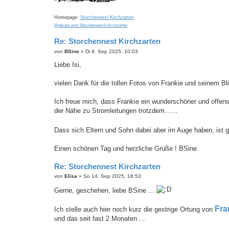
Homepage:
Storchennest Kirchzarten
Webcam zum Storchennest in Kirchzarten
Re: Storchennest Kirchzarten
B
von
BSine
»
Di 9. Sep 2025, 10:03
e
i
Liebe Isi,
t
r
a
vielen Dank für die tollen Fotos von Frankie und seinem Bl
g
Ich freue mich, dass Frankie ein wunderschöner und offens
der Nähe zu Stromleitungen trotzdem……
Dass sich Eltern und Sohn dabei aber im Auge haben, ist 
Einen schönen Tag und herzliche Grüße ! BSine
Re: Storchennest Kirchzarten
B
von
Elisa
»
So 14. Sep 2025, 18:53
e
i
Gerne, geschehen, liebe BSine ...
t
r
a
Fra
Ich stelle auch hier noch kurz die gestrige Ortung von
g
und das seit fast 2 Monaten ...