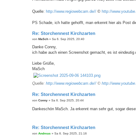
Quelle:
http://www.regiowebcam.de//
©
http://www.youtub
PS Schade, ich hatte gehofft, man erkennt hier als Post 
Re: Storchennest Kirchzarten
B
von
MaSch
»
Sa 6. Sep 2025, 20:40
e
i
Danke Conny,
t
ich habe auch einen Screenshot gemacht, es ist eindeutig
r
a
g
Liebe Grüße,
MaSch
Quelle:
http://www.regiowebcam.de//
©
http://www.youtub
Re: Storchennest Kirchzarten
B
von
Conny
»
Sa 6. Sep 2025, 20:44
e
i
Dankeschön MaSch. Ja erkennt man sehr gut, sogar diese
t
r
a
g
Re: Storchennest Kirchzarten
B
von
Andreas
»
Sa 6. Sep 2025, 21:16