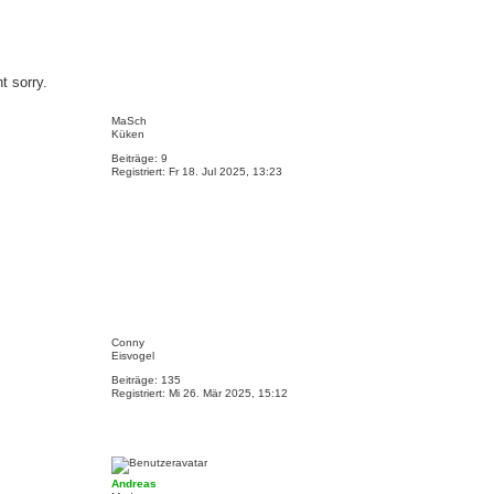
t sorry.
N
a
MaSch
c
Küken
h
Beiträge:
9
o
Registriert:
Fr 18. Jul 2025, 13:23
b
e
n
N
a
Conny
c
Eisvogel
h
Beiträge:
135
o
Registriert:
Mi 26. Mär 2025, 15:12
b
e
n
N
a
c
Andreas
h