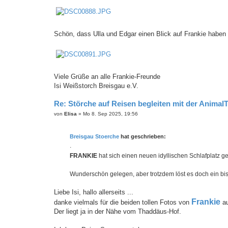
Schön, dass Ulla und Edgar einen Blick auf Frankie haben 
Viele Grüße an alle Frankie-Freunde
Isi Weißstorch Breisgau e.V.
Re: Störche auf Reisen begleiten mit der Animal
B
von
Elisa
»
Mo 8. Sep 2025, 19:56
e
i
t
Breisgau Stoerche
hat geschrieben:
r
a
.
g
FRANKIE
hat sich einen neuen idyllischen Schlafplatz g
Wunderschön gelegen, aber trotzdem löst es doch ein b
Liebe Isi, hallo allerseits ...
Frankie
danke vielmals für die beiden tollen Fotos von
au
Der liegt ja in der Nähe vom Thaddäus-Hof.