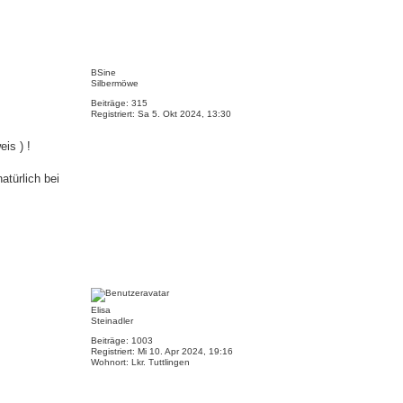
N
a
BSine
c
Silbermöwe
h
Beiträge:
315
o
Registriert:
Sa 5. Okt 2024, 13:30
b
e
n
is ) !
atürlich bei
N
a
c
Elisa
h
Steinadler
o
b
Beiträge:
1003
e
Registriert:
Mi 10. Apr 2024, 19:16
Wohnort:
Lkr. Tuttlingen
n