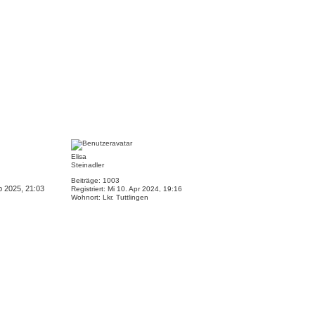
N
a
c
Elisa
h
Steinadler
o
b
Beiträge:
1003
p 2025, 21:03
e
Registriert:
Mi 10. Apr 2024, 19:16
Wohnort:
Lkr. Tuttlingen
n