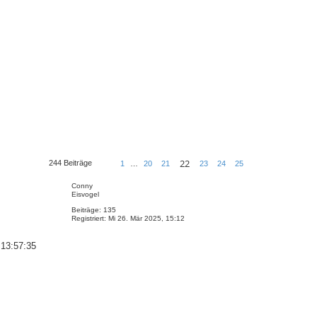
22
244 Beiträge
1
…
20
21
23
24
25
V
N
S
o
ä
e
Conny
r
c
i
Eisvogel
h
h
t
e
s
e
Beiträge:
135
r
t
2
Registriert:
Mi 26. Mär 2025, 15:12
i
e
2
g
v
e
o
 13:57:35
n
2
5