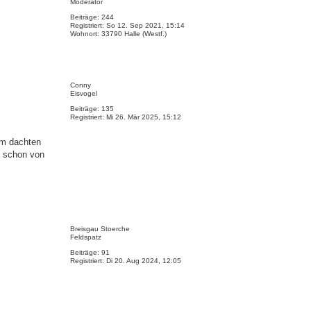
Moderator
o
b
Beiträge:
244
e
Registriert:
So 12. Sep 2021, 15:14
Wohnort:
33790 Halle (Westf.)
n
N
a
Conny
c
Eisvogel
h
Beiträge:
135
o
Registriert:
Mi 26. Mär 2025, 15:12
b
e
n
em dachten
e schon von
N
a
Breisgau Stoerche
c
Feldspatz
h
Beiträge:
91
o
Registriert:
Di 20. Aug 2024, 12:05
b
e
n