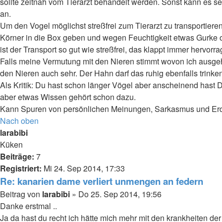
sollte zeitnah vom Tierarzt behandelt werden. Sonst kann es s
an.
Um den Vogel möglichst streßfrei zum Tierarzt zu transportieren
Körner in die Box geben und wegen Feuchtigkeit etwas Gurke ode
ist der Transport so gut wie streßfrei, das klappt immer hervorr
Falls meine Vermutung mit den Nieren stimmt wovon ich ausgehe
den Nieren auch sehr. Der Hahn darf das ruhig ebenfalls trinken
Als Kritik: Du hast schon länger Vögel aber anscheinend hast D
aber etwas Wissen gehört schon dazu.
Kann Spuren von persönlichen Meinungen, Sarkasmus und Erdnü
Nach oben
larabibi
Küken
Beiträge:
7
Registriert:
Mi 24. Sep 2014, 17:33
Re: kanarien dame verliert unmengen an federn
Beitrag
von
larabibi
»
Do 25. Sep 2014, 19:56
Danke erstmal ..
Ja da hast du recht ich hätte mich mehr mit den krankheiten de