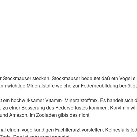
er Stockmauser stecken. Stockmauser bedeutet daß ein Vogel s
nn wichtige Mineralstoffe welche zur Federneubildung benöti
 ein hochwirksamer Vitamin- Mineralstoffmix. Es handelt sich 
e zu einer Besserung des Federverlustes kommen. Korvimin wirkt
und Amazon. Im Zooladen gibts das nicht.
l einem vogelkundigen Fachtierarzt vorstellen. Keinesfalls j
ode. Das ist sehr ernst gemeint.