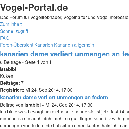
Vogel-Portal.de
Das Forum für Vogelliebhaber, Vogelhalter und Vogelinteressie
Zum Inhalt
Schnellzugriff
FAQ
Foren-Übersicht
Kanarien
Kanarien allgemein
kanarien dame verliert unmengen an f
6 Beiträge • Seite
1
von
1
larabibi
Küken
Beiträge:
7
Registriert:
Mi 24. Sep 2014, 17:33
kanarien dame verliert unmengen an federn
Beitrag
von
larabibi
»
Mi 24. Sep 2014, 17:33
Ich bin etwas besorgt um meine alte henne sie ist jetzt fast 14 ja
mehr an da sie auch nicht mehr so gut fliegen kann b.z.w ihr gl
unmengen von federn sie hat schon einen kahlen hals ich mache