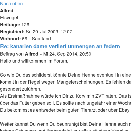
Nach oben
Alfred
Eisvogel
Beiträge:
126
Registriert:
So 20. Jul 2003, 12:07
Wohnort:
66... Saarland
Re: kanarien dame verliert unmengen an federn
Beitrag
von
Alfred
»
Mi 24. Sep 2014, 20:50
Hallo und willkommen im Forum,
So wie Du das schilderst könnte Deine Henne eventuell in ein
kommt in der Regel wegen Mangelerscheinungen. Es fehlen da
gesondert zuführen.
Als Erstmaßnahme würde ich Dir zu Korvimin ZVT raten. Das ist
über das Futter geben soll. Es sollte nach ungefähr einer Woch
Du bekommst es entweder beim guten Tierarzt oder über Ebay 
Weiter kannst Du wenn Du beunruhigt bist Deine Henne auch ma
keinen Schimmer und "behandeln" nur allzu oft einen Vogel zu T