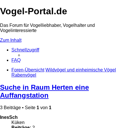
Vogel-Portal.de
Das Forum für Vogelliebhaber, Vogelhalter und
Vogelinteressierte
Zum Inhalt
Schnellzugriff
FAQ
Foren-Übersicht
Wildvögel und einheimische Vögel
Rabenvögel
Suche in Raum Herten eine
Auffangstation
3 Beiträge • Seite
1
von
1
InesSch
Küken
Beiträge:
2