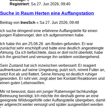
Registriert:
Sa 27. Jun 2026, 09:40
Suche in Raum Herten eine Auffangstation
Beitrag
von
InesSch
»
Sa 27. Jun 2026, 09:48
ich suche dringend eine erfahrene Auffangstelle für einen
jungen Rabenvogel, den ich aufgenommen habe.
Ich habe ihn am 25.06.26 am Boden gefunden. Er war
zunächst sehr erschöpft und hatte eine deutlich angestrengte
Atmung. Da ich befürchtete, dass er dort nicht überlebt, habe
ich ihn gesichert und versorge ihn seitdem vorübergehend.
Sein Zustand hat sich inzwischen verbessert: Er reagiert
aufmerksam auf seine Umgebung, putzt sich, nimmt Futter an,
setzt Kot ab und flattert. Seine Atmung ist deutlich ruhiger
geworden. Er ruht viel, zeigt aber bei Kontakt Reaktionen und
einen guten Lebenswillen.
Mir ist bewusst, dass ein junger Rabenvogel fachkundige
Betreuung benötigt. Ich möchte ihn deshalb gerne an eine
geeignete Wildvogelhilfe oder Auffangstelle übergeben, damit
er artgerecht weiter versorgt und später ausgewildert werden