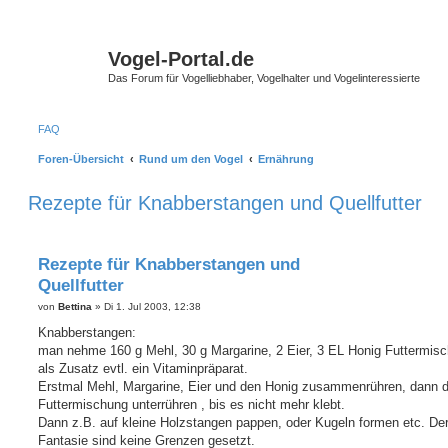
Vogel-Portal.de
Das Forum für Vogelliebhaber, Vogelhalter und Vogelinteressierte
FAQ
Foren-Übersicht
Rund um den Vogel
Ernährung
Rezepte für Knabberstangen und Quellfutter
Rezepte für Knabberstangen und
Quellfutter
B
von
Bettina
»
Di 1. Jul 2003, 12:38
e
i
Knabberstangen:
t
man nehme 160 g Mehl, 30 g Margarine, 2 Eier, 3 EL Honig Futtermis
r
a
als Zusatz evtl. ein Vitaminpräparat.
g
Erstmal Mehl, Margarine, Eier und den Honig zusammenrühren, dann d
Futtermischung unterrühren , bis es nicht mehr klebt.
Dann z.B. auf kleine Holzstangen pappen, oder Kugeln formen etc. De
Fantasie sind keine Grenzen gesetzt.