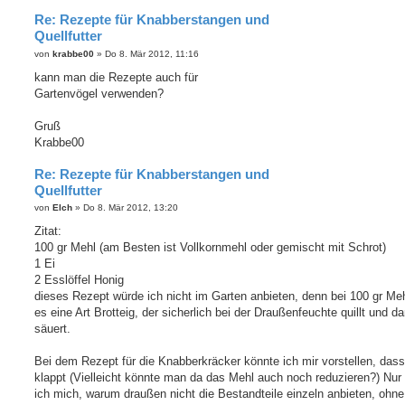
g
Re: Rezepte für Knabberstangen und
Quellfutter
B
von
krabbe00
»
Do 8. Mär 2012, 11:16
e
i
kann man die Rezepte auch für
t
Gartenvögel verwenden?
r
a
g
Gruß
Krabbe00
Re: Rezepte für Knabberstangen und
Quellfutter
B
von
Elch
»
Do 8. Mär 2012, 13:20
e
i
Zitat:
t
100 gr Mehl (am Besten ist Vollkornmehl oder gemischt mit Schrot)
r
a
1 Ei
g
2 Esslöffel Honig
dieses Rezept würde ich nicht im Garten anbieten, denn bei 100 gr Meh
es eine Art Brotteig, der sicherlich bei der Draußenfeuchte quillt und d
säuert.
Bei dem Rezept für die Knabberkräcker könnte ich mir vorstellen, das
klappt (Vielleicht könnte man da das Mehl auch noch reduzieren?) Nur 
ich mich, warum draußen nicht die Bestandteile einzeln anbieten, ohne