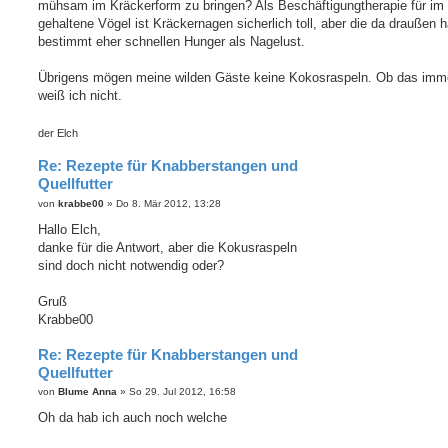
mühsam im Kräckerform zu bringen? Als Beschäftigungtherapie für im
gehaltene Vögel ist Kräckernagen sicherlich toll, aber die da draußen 
bestimmt eher schnellen Hunger als Nagelust.
Übrigens mögen meine wilden Gäste keine Kokosraspeln. Ob das imme
weiß ich nicht.
der Elch
Re: Rezepte für Knabberstangen und
Quellfutter
B
von
krabbe00
»
Do 8. Mär 2012, 13:28
e
i
Hallo Elch,
t
danke für die Antwort, aber die Kokusraspeln
r
a
sind doch nicht notwendig oder?
g
Gruß
Krabbe00
Re: Rezepte für Knabberstangen und
Quellfutter
B
von
Blume Anna
»
So 29. Jul 2012, 16:58
e
i
Oh da hab ich auch noch welche
t
r