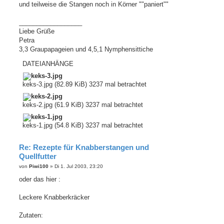
und teilweise die Stangen noch in Körner ""paniert""
__________________
Liebe Grüße
Petra
3,3 Graupapageien und 4,5,1 Nymphensittiche
DATEIANHÄNGE
keks-3.jpg (82.89 KiB) 3237 mal betrachtet
keks-2.jpg (61.9 KiB) 3237 mal betrachtet
keks-1.jpg (54.8 KiB) 3237 mal betrachtet
Re: Rezepte für Knabberstangen und
Quellfutter
B
von
Piwi100
»
Di 1. Jul 2003, 23:20
e
i
oder das hier :
t
r
a
Leckere Knabberkräcker
g
Zutaten: