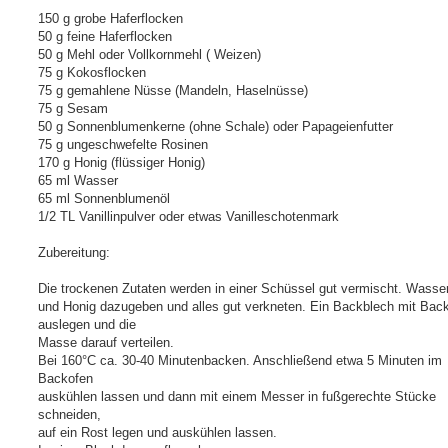
150 g grobe Haferflocken
50 g feine Haferflocken
50 g Mehl oder Vollkornmehl ( Weizen)
75 g Kokosflocken
75 g gemahlene Nüsse (Mandeln, Haselnüsse)
75 g Sesam
50 g Sonnenblumenkerne (ohne Schale) oder Papageienfutter
75 g ungeschwefelte Rosinen
170 g Honig (flüssiger Honig)
65 ml Wasser
65 ml Sonnenblumenöl
1/2 TL Vanillinpulver oder etwas Vanilleschotenmark
Zubereitung:
Die trockenen Zutaten werden in einer Schüssel gut vermischt. Wasser
und Honig dazugeben und alles gut verkneten. Ein Backblech mit Bac
auslegen und die
Masse darauf verteilen.
Bei 160°C ca. 30-40 Minutenbacken. Anschließend etwa 5 Minuten im
Backofen
auskühlen lassen und dann mit einem Messer in fußgerechte Stücke
schneiden,
auf ein Rost legen und auskühlen lassen.