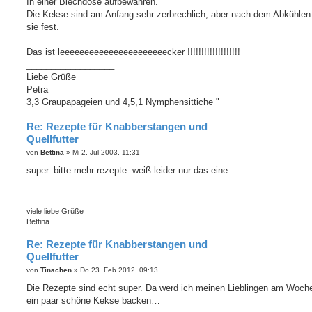
In einer Blechdose aufbewahren.
Die Kekse sind am Anfang sehr zerbrechlich, aber nach dem Abkühlen
sie fest.
Das ist leeeeeeeeeeeeeeeeeeeeeecker !!!!!!!!!!!!!!!!!!!
__________________
Liebe Grüße
Petra
3,3 Graupapageien und 4,5,1 Nymphensittiche "
Re: Rezepte für Knabberstangen und
Quellfutter
B
von
Bettina
»
Mi 2. Jul 2003, 11:31
e
i
super. bitte mehr rezepte. weiß leider nur das eine
t
r
a
g
viele liebe Grüße
Bettina
Re: Rezepte für Knabberstangen und
Quellfutter
B
von
Tinachen
»
Do 23. Feb 2012, 09:13
e
i
Die Rezepte sind echt super. Da werd ich meinen Lieblingen am Woc
t
ein paar schöne Kekse backen…
r
a