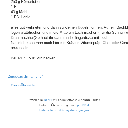
a
250 g Körnerfutter
g
1 Ei
40 g Mehl
1 Eßl Honig
alles gut verkneten und dann zu kleinen Kugeln formen. Auf ein Backb
legen plattdrücken und in die Mitte ein Loch machen ( für die Schnurr 
Draht nachher)So habt ihr dann runde, fingerdicke mit Loch.
Natürlich kann man auch hier mit Kräuter, Vitaminpräp, Obst oder Ge
abwandeln.
Bei 140° 12-18 Min backen.
Zurück zu „Ernährung“
Foren-Übersicht
Powered by
phpBB
® Forum Software © phpBB Limited
Deutsche Übersetzung durch
phpBB.de
Datenschutz
|
Nutzungsbedingungen