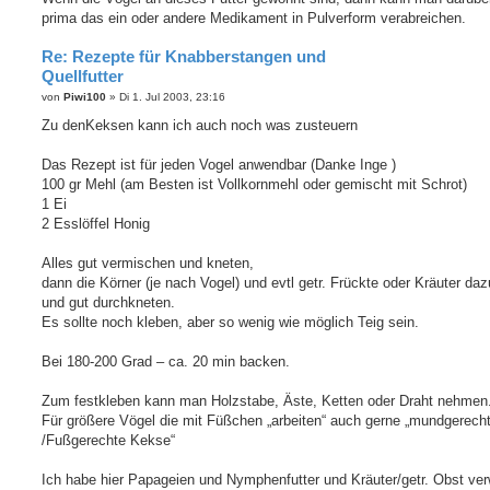
prima das ein oder andere Medikament in Pulverform verabreichen.
Re: Rezepte für Knabberstangen und
Quellfutter
B
von
Piwi100
»
Di 1. Jul 2003, 23:16
e
i
Zu denKeksen kann ich auch noch was zusteuern
t
r
a
Das Rezept ist für jeden Vogel anwendbar (Danke Inge )
g
100 gr Mehl (am Besten ist Vollkornmehl oder gemischt mit Schrot)
1 Ei
2 Esslöffel Honig
Alles gut vermischen und kneten,
dann die Körner (je nach Vogel) und evtl getr. Frückte oder Kräuter da
und gut durchkneten.
Es sollte noch kleben, aber so wenig wie möglich Teig sein.
Bei 180-200 Grad – ca. 20 min backen.
Zum festkleben kann man Holzstabe, Äste, Ketten oder Draht nehmen
Für größere Vögel die mit Füßchen „arbeiten“ auch gerne „mundgerech
/Fußgerechte Kekse“
Ich habe hier Papageien und Nymphenfutter und Kräuter/getr. Obst ve