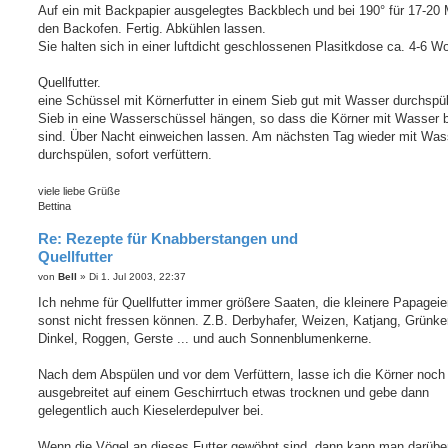
Auf ein mit Backpapier ausgelegtes Backblech und bei 190° für 17-20 M
den Backofen. Fertig. Abkühlen lassen.
Sie halten sich in einer luftdicht geschlossenen Plasitkdose ca. 4-6 W
Quellfutter.
eine Schüssel mit Körnerfutter in einem Sieb gut mit Wasser durchspü
Sieb in eine Wasserschüssel hängen, so dass die Körner mit Wasser 
sind. Über Nacht einweichen lassen. Am nächsten Tag wieder mit Was
durchspülen, sofort verfüttern.
viele liebe Grüße
Bettina
Re: Rezepte für Knabberstangen und
Quellfutter
B
von
Bell
»
Di 1. Jul 2003, 22:37
e
i
Ich nehme für Quellfutter immer größere Saaten, die kleinere Papageie
t
sonst nicht fressen können. Z.B. Derbyhafer, Weizen, Katjang, Grünke
r
a
Dinkel, Roggen, Gerste ... und auch Sonnenblumenkerne.
g
Nach dem Abspülen und vor dem Verfüttern, lasse ich die Körner noch
ausgebreitet auf einem Geschirrtuch etwas trocknen und gebe dann
gelegentlich auch Kieselerdepulver bei.
Wenn die Vögel an dieses Futter gewöhnt sind, dann kann man darübe