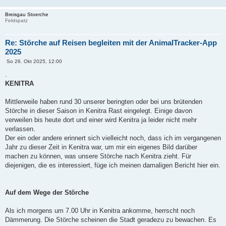
Breisgau Stoerche
Feldspatz
Re: Störche auf Reisen begleiten mit der AnimalTracker-App
2025
B
So 26. Okt 2025, 12:00
e
i
.
t
KENITRA
r
a
g
Mittlerweile haben rund 30 unserer beringten oder bei uns brütenden
Störche in dieser Saison in Kenitra Rast eingelegt. Einige davon
verweilen bis heute dort und einer wird Kenitra ja leider nicht mehr
verlassen.
Der ein oder andere erinnert sich vielleicht noch, dass ich im vergangenen
Jahr zu dieser Zeit in Kenitra war, um mir ein eigenes Bild darüber
machen zu können, was unsere Störche nach Kenitra zieht. Für
diejenigen, die es interessiert, füge ich meinen damaligen Bericht hier ein.
Auf dem Wege der Störche
Als ich morgens um 7.00 Uhr in Kenitra ankomme, herrscht noch
Dämmerung. Die Störche scheinen die Stadt geradezu zu bewachen. Es