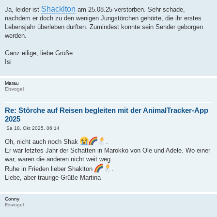
Shacklton
Ja, leider ist
am 25.08.25 verstorben. Sehr schade,
nachdem er doch zu den wenigen Jungstörchen gehörte, die ihr erstes
Lebensjahr überleben durften. Zumindest konnte sein Sender geborgen
werden.
Ganz eilige, liebe Grüße
Isi
Marau
Eisvogel
Re: Störche auf Reisen begleiten mit der AnimalTracker-App
2025
B
Sa 18. Okt 2025, 06:14
e
i
Oh, nicht auch noch Shak
.
t
Er war letztes Jahr der Schatten in Marokko von Ole und Adele. Wo einer
r
a
war, waren die anderen nicht weit weg.
g
Ruhe in Frieden lieber Shaklton
.
Liebe, aber traurige Grüße Martina
Conny
Eisvogel