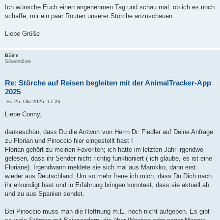
Ich wünsche Euch einen angenehmen Tag und schau mal, ob ich es noch
schaffe, mir ein paar Routen unserer Störche anzuschauen.
Liebe Grüße
BSine
Silbermöwe
Re: Störche auf Reisen begleiten mit der AnimalTracker-App
2025
B
Sa 25. Okt 2025, 17:26
e
i
Liebe Conny,
t
r
a
dankeschön, dass Du die Antwort von Herrn Dr. Fiedler auf Deine Anfrage
g
zu Florian und Pinoccio hier eingestellt hast !
Florian gehört zu meinen Favoriten; ich hatte im letzten Jahr irgendwo
gelesen, dass ihr Sender nicht richtig funktioniert ( ich glaube, es ist eine
Floriane). Irgendwann meldete sie sich mal aus Marokko, dann erst
wieder aus Deutschland. Um so mehr freue ich mich, dass Du Dich nach
ihr erkundigt hast und in Erfahrung bringen konntest, dass sie aktuell ab
und zu aus Spanien sendet.
Bei Pinoccio muss man die Hoffnung m.E. noch nicht aufgeben. Es gibt