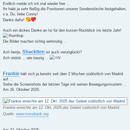
a
Endlich melde ich ich mal wieder hier ...
g
Ihr habt ja sehr fleißig die Positionen unserer Senderstörche festgehalten,
v.a. Du, liebe Conny!
Danke dafür!
Auch ein dickes Danke an Isi für den kurzen Rückblick ins letzte Jahr!
Die Bilder machen richtig wehmütig ...
Shacklton
Ach herrje,
ist auch verunglückt?
Ach nöööö ... wie traurig ...
Frankie
hält sich ja bereits seit über 2 Wochen südöstlich von Madrid
auf ...
Siehe die Screenshots der letzten Tage mit seinen Bewegungsmustern ...
Am 26. Oktober 2025:
Frankie erreichte am 12. Okt. 2025 das Gebiet südöstlich von Madrid.
Quelle:
www.movebank.org
Am 27. Oktober 2025: