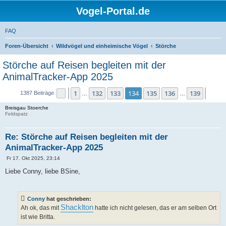
Vogel-Portal.de
FAQ
Foren-Übersicht
Wildvögel und einheimische Vögel
Störche
Störche auf Reisen begleiten mit der
AnimalTracker-App 2025
1
132
133
134
135
136
139
Seite
Vorherige
134
von
139
Nächs
1387 Beiträge
…
…
Breisgau Stoerche
Feldspatz
Re: Störche auf Reisen begleiten mit der
AnimalTracker-App 2025
B
Fr 17. Okt 2025, 23:14
e
i
Liebe Conny, liebe BSine,
t
r
a
g
Conny
hat geschrieben:
Shacklton
Ah ok, das mit
hatte ich nicht gelesen, das er am selben Ort
ist wie Britta.