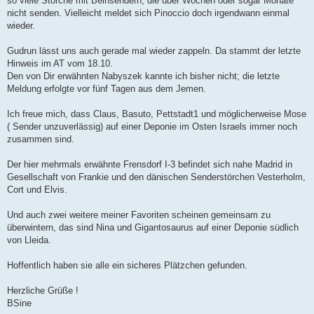
so viele Störche mit Beinsendern, die über Wochen oder sogar Monate
nicht senden. Vielleicht meldet sich Pinoccio doch irgendwann einmal
wieder.
Gudrun lässt uns auch gerade mal wieder zappeln. Da stammt der letzte
Hinweis im AT vom 18.10.
Den von Dir erwähnten Nabyszek kannte ich bisher nicht; die letzte
Meldung erfolgte vor fünf Tagen aus dem Jemen.
Ich freue mich, dass Claus, Basuto, Pettstadt1 und möglicherweise Mose
( Sender unzuverlässig) auf einer Deponie im Osten Israels immer noch
zusammen sind.
Der hier mehrmals erwähnte Frensdorf I-3 befindet sich nahe Madrid in
Gesellschaft von Frankie und den dänischen Senderstörchen Vesterholm,
Cort und Elvis.
Und auch zwei weitere meiner Favoriten scheinen gemeinsam zu
überwintern, das sind Nina und Gigantosaurus auf einer Deponie südlich
von Lleida.
Hoffentlich haben sie alle ein sicheres Plätzchen gefunden.
Herzliche Grüße !
BSine