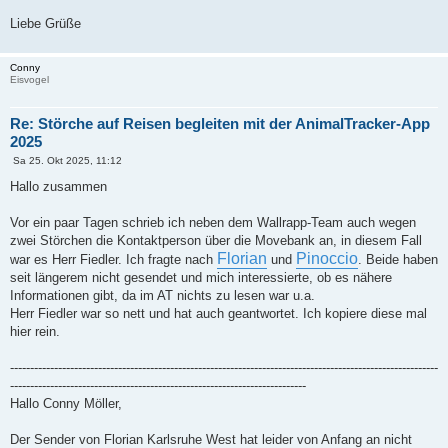
Liebe Grüße
Conny
Eisvogel
Re: Störche auf Reisen begleiten mit der AnimalTracker-App
2025
B
Sa 25. Okt 2025, 11:12
e
i
Hallo zusammen
t
r
a
Vor ein paar Tagen schrieb ich neben dem Wallrapp-Team auch wegen
g
zwei Störchen die Kontaktperson über die Movebank an, in diesem Fall
Florian
Pinoccio
war es Herr Fiedler. Ich fragte nach
und
. Beide haben
seit längerem nicht gesendet und mich interessierte, ob es nähere
Informationen gibt, da im AT nichts zu lesen war u.a.
Herr Fiedler war so nett und hat auch geantwortet. Ich kopiere diese mal
hier rein.
-----------------------------------------------------------------------------------------------------------
--------------------------------------------------------------------------
Hallo Conny Möller,
Der Sender von Florian Karlsruhe West hat leider von Anfang an nicht