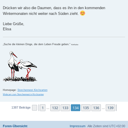
Drücken wir also die Daumen, dass es ihn in den kommenden
Wintermonaten nicht weiter nach Süden zieht.
Liebe Grüße,
Elisa
„Suche die kleinen Dinge, die dem Leben Freude geben.“
Konfuzius
Homepage:
Storchennest Kirchzarten
Webcam zum Storchennest in Kirchzarten
1
132
133
134
135
136
139
Seite
Vorherige
134
von
139
Nächs
1387 Beiträge
…
…
Foren-Übersicht
Impressum
Alle Zeiten sind
UTC+02:00