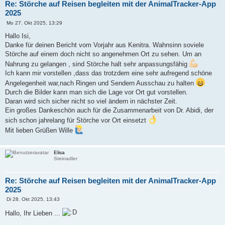
Re: Störche auf Reisen begleiten mit der AnimalTracker-App
2025
B
Mo 27. Okt 2025, 13:29
e
i
Hallo Isi,
t
Danke für deinen Bericht vom Vorjahr aus Kenitra. Wahnsinn soviele
r
a
Störche auf einem doch nicht so angenehmen Ort zu sehen. Um an
g
Nahrung zu gelangen , sind Störche halt sehr anpassungsfähig
Ich kann mir vorstellen ,dass das trotzdem eine sehr aufregend schöne
Angelegenheit war,nach Ringen und Sendern Ausschau zu halten
Durch die Bilder kann man sich die Lage vor Ort gut vorstellen.
Daran wird sich sicher nicht so viel ändern in nächster Zeit.
Ein großes Dankeschön auch für die Zusammenarbeit von Dr. Abidi, der
sich schon jahrelang für Störche vor Ort einsetzt
Mit lieben Grüßen Wille
Elisa
Steinadler
Re: Störche auf Reisen begleiten mit der AnimalTracker-App
2025
B
Di 28. Okt 2025, 13:43
e
i
Hallo, Ihr Lieben ...
t
r