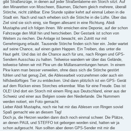
gibt Straßenzüge, in denen auf jeder Straßenlaterne ein Storch sitzt. Auf
den Minaretten von Moscheen, Bäumen, Dächern gleich mehrere, überall
Störche, nicht zählbar. Eine Stunde später kehrt auf einmal Leben in die
Stadt ein. Nach und nach erheben sich die Störche in die Lüfte. Über das
Ziel sind sie sich einig, sie fliegen allesamt in eine Richtung. Abidi
Mustapha und ich folgen ihnen. Wir erreichen eine Deponie, auf der schon
Fahrzeuge den Müll hin und herschieben. Der Gestank ist schon von
Weitem zu riechen. Die Anlage ist bewacht, ein Zutritt nur mit
Genehmigung erlaubt. Tausende Störche finden sich hier ein. Jeder wartet
auf seine Chance, auf einen guten Happen. Ein Treiben, das unter die
Haut geht. Und das ist die Chance auch für uns, nach Ringen und GPS-
Sendern Ausschau zu halten. Teilweise wandern wir über das Gelände,
teilweise fahren wir mit Pkw um die Müllansammlungen herum. In einem
Pkw kann man besser verweilen, ohne dass sich die Störche gestört
fühlen und hat genug Zeit, die Ablesearbeit vorzunehmen oder auch ein
hilfsbedürftiges Tier zu entdecken. Und dann plötzlich ist ein GPS- Gerät
auf dem Rücken eines Storches erkennbar. Was für eine Freude. Das ist
OLE! Und dort ein Storch mit einem Ring aus Deutschland, einer aus der
Schweiz und einer aus Belgien sowie den Niederlande. Die Nummern
werden notiert, ein Foto gemacht.
Lieber Abidi Mustapha, noch nie hat mir das Ablesen von Ringen soviel
Spaß gemacht wie an diesem Tag!
Doch ja, die Herzen wurden dann doch noch einmal schwer. Die Plätze,
an denen PAUL und STEFFO tot geborgen worden sind, hatten wir ja
schon aufgesucht. Nun sollten aber deren GPS-Sender mit mir die