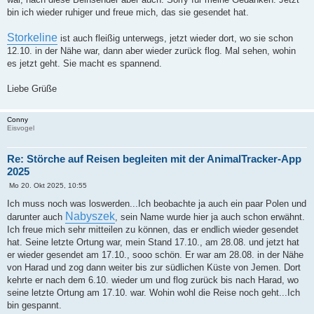
bin ich wieder ruhiger und freue mich, das sie gesendet hat.
Storkeline
ist auch fleißig unterwegs, jetzt wieder dort, wo sie schon
12.10. in der Nähe war, dann aber wieder zurück flog. Mal sehen, wohin
es jetzt geht. Sie macht es spannend.
Liebe Grüße
Conny
Eisvogel
Re: Störche auf Reisen begleiten mit der AnimalTracker-App
2025
B
Mo 20. Okt 2025, 10:55
e
i
Ich muss noch was loswerden...Ich beobachte ja auch ein paar Polen und
t
Nabyszek
darunter auch
, sein Name wurde hier ja auch schon erwähnt.
r
a
Ich freue mich sehr mitteilen zu können, das er endlich wieder gesendet
g
hat. Seine letzte Ortung war, mein Stand 17.10., am 28.08. und jetzt hat
er wieder gesendet am 17.10., sooo schön. Er war am 28.08. in der Nähe
von Harad und zog dann weiter bis zur südlichen Küste von Jemen. Dort
kehrte er nach dem 6.10. wieder um und flog zurück bis nach Harad, wo
seine letzte Ortung am 17.10. war. Wohin wohl die Reise noch geht...Ich
bin gespannt.