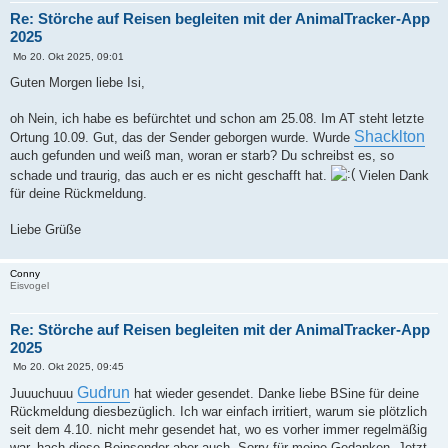
Re: Störche auf Reisen begleiten mit der AnimalTracker-App
2025
B
Mo 20. Okt 2025, 09:01
e
i
Guten Morgen liebe Isi,
t
r
a
oh Nein, ich habe es befürchtet und schon am 25.08. Im AT steht letzte
g
Shacklton
Ortung 10.09. Gut, das der Sender geborgen wurde. Wurde
auch gefunden und weiß man, woran er starb? Du schreibst es, so
schade und traurig, das auch er es nicht geschafft hat.
Vielen Dank
für deine Rückmeldung.
Liebe Grüße
Conny
Eisvogel
Re: Störche auf Reisen begleiten mit der AnimalTracker-App
2025
B
Mo 20. Okt 2025, 09:45
e
i
Gudrun
Juuuchuuu
hat wieder gesendet. Danke liebe BSine für deine
t
Rückmeldung diesbezüglich. Ich war einfach irritiert, warum sie plötzlich
r
a
seit dem 4.10. nicht mehr gesendet hat, wo es vorher immer regelmäßig
g
war, hach diese Beinsender aber auch. Sorry für meine Gedanken. Jetzt