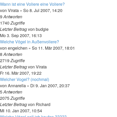
Wann ist eine Voliere eine Voliere?
von
Virata
»
So 8. Jul 2007, 14:20
9
Antworten
1740
Zugriffe
Letzter Beitrag
von
budgie
Mo 3. Sep 2007, 16:13
Welche Vögel in Außenvoliere?
von
engelchen
»
So 11. Mär 2007, 18:01
8
Antworten
2719
Zugriffe
Letzter Beitrag
von
Virata
Fr 16. Mär 2007, 19:22
Welcher Vogel? (nochmal)
von
Annarella
»
Di 9. Jan 2007, 20:37
5
Antworten
2075
Zugriffe
Letzter Beitrag
von
Richard
Mi 10. Jan 2007, 10:54
Welche Vögel soll ich kaufen ?????