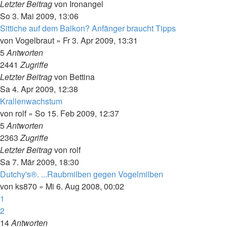
Letzter Beitrag
von
Ironangel
So 3. Mai 2009, 13:06
Sittiche auf dem Balkon? Anfänger braucht Tipps
von
Vogelbraut
»
Fr 3. Apr 2009, 13:31
5
Antworten
2441
Zugriffe
Letzter Beitrag
von
Bettina
Sa 4. Apr 2009, 12:38
Krallenwachstum
von
rolf
»
So 15. Feb 2009, 12:37
5
Antworten
2363
Zugriffe
Letzter Beitrag
von
rolf
Sa 7. Mär 2009, 18:30
Dutchy's®. ...Raubmilben gegen Vogelmilben
von
ks870
»
Mi 6. Aug 2008, 00:02
1
2
14
Antworten