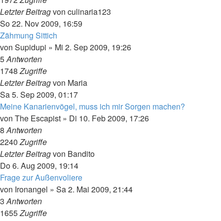
Letzter Beitrag
von
culinaria123
So 22. Nov 2009, 16:59
Zähmung Sittich
von
Supidupi
»
Mi 2. Sep 2009, 19:26
5
Antworten
1748
Zugriffe
Letzter Beitrag
von
Maria
Sa 5. Sep 2009, 01:17
Meine Kanarienvögel, muss ich mir Sorgen machen?
von
The Escapist
»
Di 10. Feb 2009, 17:26
8
Antworten
2240
Zugriffe
Letzter Beitrag
von
Bandito
Do 6. Aug 2009, 19:14
Frage zur Außenvoliere
von
Ironangel
»
Sa 2. Mai 2009, 21:44
3
Antworten
1655
Zugriffe